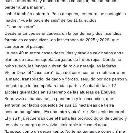
busca enfermarse y mucho menos contagiar, mucho menos
perder a una madre".
Isabel también enfermó. Poco después, en enero, se contagió la
madre. "Fue la paciente seis" de los 11 fallecidos.
- "Una tras otra" -
Desde entonces se encadenaron la pandemia y dos incendios
forestales consecutivos -en los veranos de 2025 y 2026- que
cambiaron el paisaje.
La ruta 40 muestra casas destruidas y árboles calcinados entre
plantas de rosa mosqueta cargadas de frutos rojos. Donde no
hubo fuego, las lengas cubren de rojo y naranja las laderas.
Víctor Díaz, el "caso cero", baja del cerro con una motosierra en
la mano, transpirado, delgado y fibroso, seguido por dos perros y
un gato que lo acompaña a todas partes. Acaba de talar 12
árboles quemados en su terreno de las afueras de Epuyén.
Sobrevivió al hantavirus, la pandemia y los incendios, que
entraron por lados opuestos de sus 15 hectáreas de tierra
bosque patagónico. "Es una, otra y otra", ríe. Se siente inmortal.
Él y su hija recuerdan que el hanta les provocó dolor de cuerpo y
un sabor amargo que volvía intolerable incluso el agua.
"Empezó como un decaimiento. No tenía ganas de comer. Y me