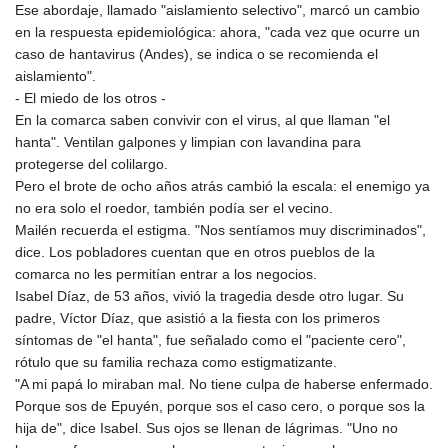
Ese abordaje, llamado "aislamiento selectivo", marcó un cambio
en la respuesta epidemiológica: ahora, "cada vez que ocurre un
caso de hantavirus (Andes), se indica o se recomienda el
aislamiento".
- El miedo de los otros -
En la comarca saben convivir con el virus, al que llaman "el
hanta". Ventilan galpones y limpian con lavandina para
protegerse del colilargo.
Pero el brote de ocho años atrás cambió la escala: el enemigo ya
no era solo el roedor, también podía ser el vecino.
Mailén recuerda el estigma. "Nos sentíamos muy discriminados",
dice. Los pobladores cuentan que en otros pueblos de la
comarca no les permitían entrar a los negocios.
Isabel Díaz, de 53 años, vivió la tragedia desde otro lugar. Su
padre, Víctor Díaz, que asistió a la fiesta con los primeros
síntomas de "el hanta", fue señalado como el "paciente cero",
rótulo que su familia rechaza como estigmatizante.
"A mi papá lo miraban mal. No tiene culpa de haberse enfermado.
Porque sos de Epuyén, porque sos el caso cero, o porque sos la
hija de", dice Isabel. Sus ojos se llenan de lágrimas. "Uno no