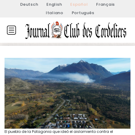
Deutsch
English
Español
Français
Italiano
Português
El pueblo de la Patagonia que ideó el aislamiento contra el