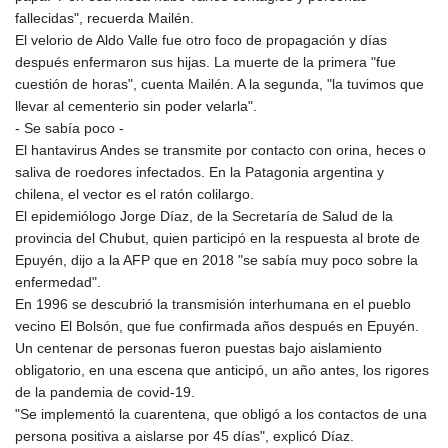
fallecidas", recuerda Mailén.
El velorio de Aldo Valle fue otro foco de propagación y días
después enfermaron sus hijas. La muerte de la primera "fue
cuestión de horas", cuenta Mailén. A la segunda, "la tuvimos que
llevar al cementerio sin poder velarla".
- Se sabía poco -
El hantavirus Andes se transmite por contacto con orina, heces o
saliva de roedores infectados. En la Patagonia argentina y
chilena, el vector es el ratón colilargo.
El epidemiólogo Jorge Díaz, de la Secretaría de Salud de la
provincia del Chubut, quien participó en la respuesta al brote de
Epuyén, dijo a la AFP que en 2018 "se sabía muy poco sobre la
enfermedad".
En 1996 se descubrió la transmisión interhumana en el pueblo
vecino El Bolsón, que fue confirmada años después en Epuyén.
Un centenar de personas fueron puestas bajo aislamiento
obligatorio, en una escena que anticipó, un año antes, los rigores
de la pandemia de covid-19.
"Se implementó la cuarentena, que obligó a los contactos de una
persona positiva a aislarse por 45 días", explicó Díaz.