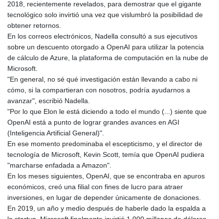
2018, recientemente revelados, para demostrar que el gigante
tecnológico solo invirtió una vez que vislumbró la posibilidad de
obtener retornos.
En los correos electrónicos, Nadella consultó a sus ejecutivos
sobre un descuento otorgado a OpenAI para utilizar la potencia
de cálculo de Azure, la plataforma de computación en la nube de
Microsoft.
"En general, no sé qué investigación están llevando a cabo ni
cómo, si la compartieran con nosotros, podría ayudarnos a
avanzar", escribió Nadella.
"Por lo que Elon le está diciendo a todo el mundo (...) siente que
OpenAI está a punto de lograr grandes avances en AGI
(Inteligencia Artificial General)".
En ese momento predominaba el escepticismo, y el director de
tecnología de Microsoft, Kevin Scott, temía que OpenAI pudiera
"marcharse enfadada a Amazon".
En los meses siguientes, OpenAI, que se encontraba en apuros
económicos, creó una filial con fines de lucro para atraer
inversiones, en lugar de depender únicamente de donaciones.
En 2019, un año y medio después de haberle dado la espalda a
la startup, Microsoft finalmente invirtió 1.000 millones de dólares.