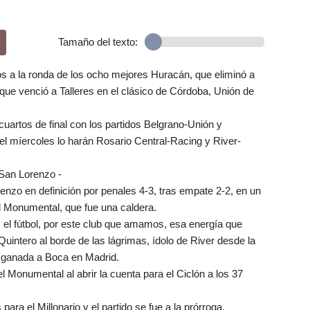
Tamaño del texto:
s a la ronda de los ocho mejores Huracán, que eliminó a
ue venció a Talleres en el clásico de Córdoba, Unión de
cuartos de final con los partidos Belgrano-Unión y
el míercoles lo harán Rosario Central-Racing y River-
 San Lorenzo -
enzo en definición por penales 4-3, tras empate 2-2, en un
el Monumental, que fue una caldera.
 el fútbol, por este club que amamos, esa energía que
intero al borde de las lágrimas, ídolo de River desde la
8 ganada a Boca en Madrid.
Monumental al abrir la cuenta para el Ciclón a los 37
ra el Millonario y el partido se fue a la prórroga.