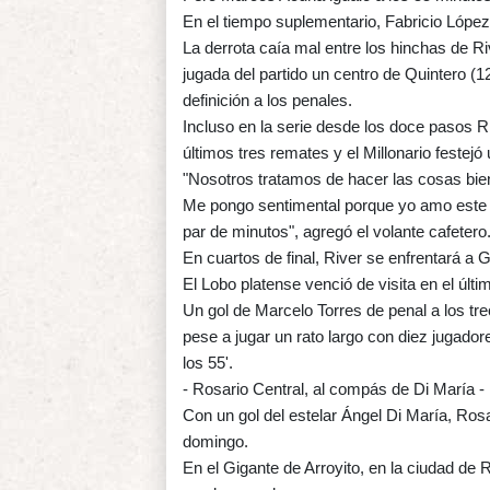
En el tiempo suplementario, Fabricio López
La derrota caía mal entre los hinchas de R
jugada del partido un centro de Quintero (1
definición a los penales.
Incluso en la serie desde los doce pasos Ri
últimos tres remates y el Millonario festejó 
"Nosotros tratamos de hacer las cosas bien
Me pongo sentimental porque yo amo este cl
par de minutos", agregó el volante cafetero
En cuartos de final, River se enfrentará a
El Lobo platense venció de visita en el últ
Un gol de Marcelo Torres de penal a los trec
pese a jugar un rato largo con diez jugado
los 55'.
- Rosario Central, al compás de Di María -
Con un gol del estelar Ángel Di María, Ros
domingo.
En el Gigante de Arroyito, en la ciudad de 