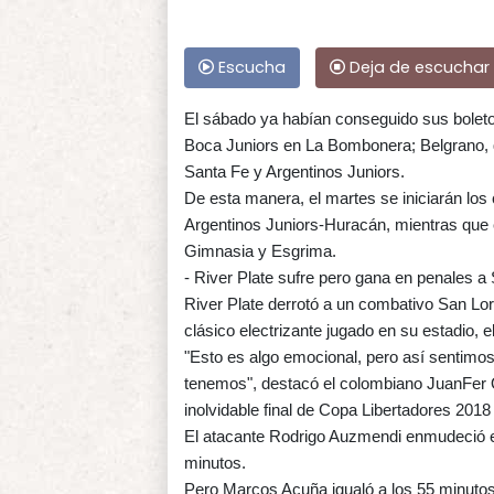
Escucha
Deja de escuchar
El sábado ya habían conseguido sus boleto
Boca Juniors en La Bombonera; Belgrano, q
Santa Fe y Argentinos Juniors.
De esta manera, el martes se iniciarán los 
Argentinos Juniors-Huracán, mientras que 
Gimnasia y Esgrima.
- River Plate sufre pero gana en penales a
River Plate derrotó a un combativo San Lor
clásico electrizante jugado en su estadio, 
"Esto es algo emocional, pero así sentimos
tenemos", destacó el colombiano JuanFer Qu
inolvidable final de Copa Libertadores 201
El atacante Rodrigo Auzmendi enmudeció el 
minutos.
Pero Marcos Acuña igualó a los 55 minutos pa