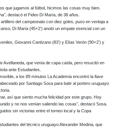
os que jugamos al fútbol, hicimos las cosas muy bien.
", destacó el Fideo Di María, de 38 años.
artillero del campeonato con diez goles, puso en ventaja a
scanso, Di María (45+2') anotó un empate esencial con un
veniles, Giovanni Cantizano (83') y Elías Verón (90+2') y
e Avellaneda, que venía de capa caída, pero resucitó en
isita ante Estudiantes.
ovible, a los 89 minutos La Academia encontró la llave
 cabeceado por Santiago Sosa para batir al portero uruguayo
toria.
, así que siento mucha felicidad por este grupo. Hoy
nido y no nos venían saliendo las cosas", destacó Sosa.
uidos sin victorias entre el torneo local y la Copa
 Estudiantes del técnico uruguayo Alexander Medina, que