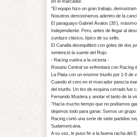
en el marcador.
"El equipo hizo un gran trabajo, demostram
Nosotros demostramos adentro de la cancha
El paraguayo Gabriel Ávalos (35'), máximo 
Independiente. Pero, antes de llegar al de
zurdazo clásico, típico de su sello.
El Canalla desequilibró con goles de dos ju
sentenció la suerte del Rojo.
- Racing vuelva a la victoria -
Rosario Central se enfrentará con Racing d
La Plata con un enorme triunfo por 1-0 de v
Cuando el cero en el marcador parecía inam
del triunfo. Un tiro de esquina cerrado fue
Fernando Muslera y anotar el tanto de la vic
"Hacía mucho tiempo que no podíamos ganar
dejamos todo para ganar. Somos un grupo u
Racing cortó una serie de siete partidos seg
Sudamericana.
A su vez, le puso fin a la buena racha del