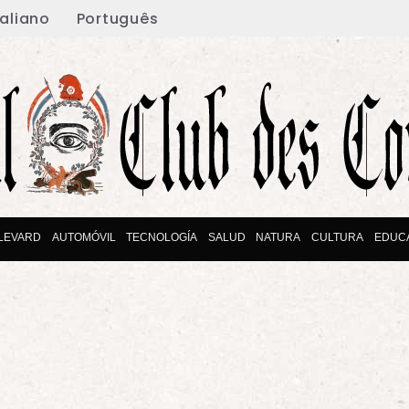
taliano
Português
LEVARD
AUTOMÓVIL
TECNOLOGÍA
SALUD
NATURA
CULTURA
EDUC