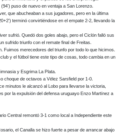
 (94') puso de nuevo en ventaja a San Lorenzo.
iver, que abucheaban a sus jugadores, pero en la última
20+2') terminó convirtiéndose en el empate 2-2, llevando la
ver sufrió. Quedó dos goles abajo, pero el Ciclón falló sus
un sufrido triunfo con el remate final de Freitas.
. Fuimos merecedores del triunfo por todo lo que hicimos.
ub y el fútbol tiene este tipo de cosas, todo cambia en un
.
 Gimnasia y Esgrima La Plata.
imo choque de octavos a Vélez Sarsfield por 1-0.
e minutos le alcanzó al Lobo para llevarse la victoria,
res por la expulsión del defensa uruguayo Enzo Martínez a
ario Central remontó 3-1 como local a Independiente este
Rosario, el Canalla se hizo fuerte a pesar de arrancar abajo