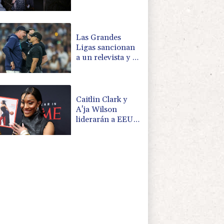
Marruecos de la
organización del
Mundial de 2030
Las Grandes
Ligas sancionan
a un relevista y al
entrenador de los
Marineros por
una pelea
Caitlin Clark y
A'ja Wilson
liderarán a EEUU
en el Mundial de
básquet
femenino