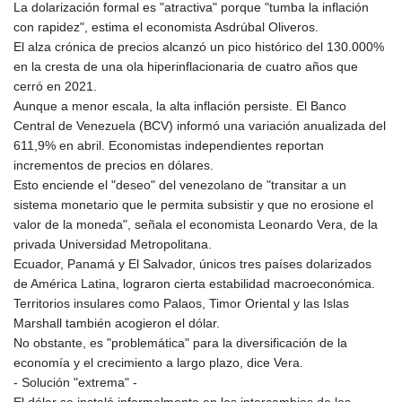
La dolarización formal es "atractiva" porque "tumba la inflación
con rapidez", estima el economista Asdrúbal Oliveros.
El alza crónica de precios alcanzó un pico histórico del 130.000%
en la cresta de una ola hiperinflacionaria de cuatro años que
cerró en 2021.
Aunque a menor escala, la alta inflación persiste. El Banco
Central de Venezuela (BCV) informó una variación anualizada del
611,9% en abril. Economistas independientes reportan
incrementos de precios en dólares.
Esto enciende el "deseo" del venezolano de "transitar a un
sistema monetario que le permita subsistir y que no erosione el
valor de la moneda", señala el economista Leonardo Vera, de la
privada Universidad Metropolitana.
Ecuador, Panamá y El Salvador, únicos tres países dolarizados
de América Latina, lograron cierta estabilidad macroeconómica.
Territorios insulares como Palaos, Timor Oriental y las Islas
Marshall también acogieron el dólar.
No obstante, es "problemática" para la diversificación de la
economía y el crecimiento a largo plazo, dice Vera.
- Solución "extrema" -
El dólar se instaló informalmente en los intercambios de los