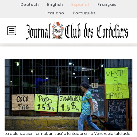
Deutsch
English
Español
Français
Italiano
Português
La dolarización formal, un sueño tentador en la Venezuela tutelada