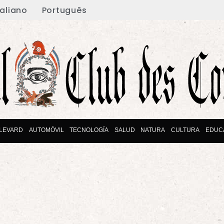
taliano
Português
LEVARD
AUTOMÓVIL
TECNOLOGÍA
SALUD
NATURA
CULTURA
EDUC