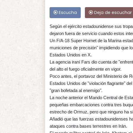
Escucha
Deja de escuchar
Según el ejército estadounidense sus tropa
dejaron fuera de servicio cuando estos inten
Un F/A-18 Super Hornet de la Marina estad
municiones de precisión" impidiendo que l
Estados Unidos en X.
La agencia iraní Fars dio cuenta de "enfre
del alto el fuego oficialmente en vigor.
Poco antes, el portavoz del Ministerio de 
Estados Unidos de "violación flagrante" del
"gran bofetada al enemigo".
La noche anterior el Mando Central de Esta
pequeñas embarcaciones contra tres buque
estrecho de Ormuz, pero que ninguno ha s
Añadió que las fuerzas estadounidenses h
ataques contra bases terrestres en Irán.