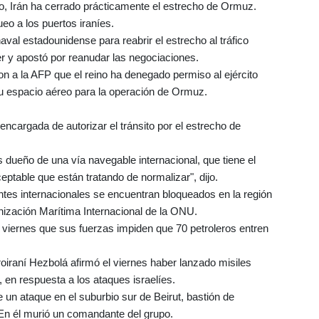
rero, Irán ha cerrado prácticamente el estrecho de Ormuz.
o a los puertos iraníes.
al estadounidense para reabrir el estrecho al tráfico
r y apostó por reanudar las negociaciones.
n a la AFP que el reino ha denegado permiso al ejército
su espacio aéreo para la operación de Ormuz.
ncargada de autorizar el tránsito por el estrecho de
 dueño de una vía navegable internacional, que tiene el
ceptable que están tratando de normalizar", dijo.
ntes internacionales se encuentran bloqueados en la región
anización Marítima Internacional de la ONU.
 viernes que sus fuerzas impiden que 70 petroleros entren
proiraní Hezbolá afirmó el viernes haber lanzado misiles
l, en respuesta a los ataques israelíes.
e un ataque en el suburbio sur de Beirut, bastión de
En él murió un comandante del grupo.