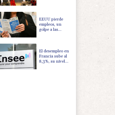
que colaboró con
Madonna en "Ray
of Light"
EEUU pierde
empleos, un
golpe a las
afirmaciones de
Trump sobre la
economía
El desempleo en
Francia sube al
8,3%, su nivel
más alto desde la
pandemia