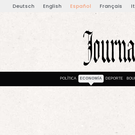
Deutsch
English
Español
Français
I
POLÍTICA
ECONOMÍA
DEPORTE
BOU