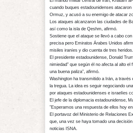
El mando militar central de Irán, Khatam al
cuando buques estadounidenses atacaron un 
Ormuz, y acusó a su enemigo de atacar zon
Los ataques alcanzaron las ciudades de Band
así como la isla de Qeshm, afirmó.
Sostiene que el ataque se llevó a cabo con 
precisa pero Emiratos Árabes Unidos afirm
misiles iraníes y dio cuenta de tres heridos
El presidente estadounidense, Donald Trum
nimiedad" que según él no afecta al alto e
una buena paliza", afirmó.
Washington ha transmitido a Irán, a través
la tregua. La idea es seguir negociando una
por ataques estadounidenses e israelíes c
El jefe de la diplomacia estadounidense, M
"Esperamos una respuesta de ellos hoy en 
El portavoz del Ministerio de Relaciones Ex
que, una vez se haya tomado una decisión d
noticias ISNA.