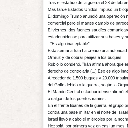
Tras el estallido de la guerra el 28 de feb
Más tarde Estados Unidos impuso un bloque
El domingo Trump anunció una operación nav
comercial pero el martes cambió de parece
El viernes, dos fuentes saudíes comunicaro
estadounidense para utilizar sus bases y 
- "Es algo inaceptable" -
Esta semana Irán ha creado una autoridad e
Ormuz y de cobrar peajes a los buques.
Rubio lo condenó. "Irán afirma ahora que es
derecho de controlarla (...) Eso es algo ina
Alrededor de 1.500 buques y 20.000 tripula
del Golfo debido a la guerra, según la Org
El Mando Central estadounidense afirmó el
o salgan de los puertos iraníes.
En el frente libanés de la guerra, el grupo 
contra una base militar en el norte de Israe
Israel llevó a cabo el miércoles por la noch
Hezbolá, por primera vez en casi un mes. 