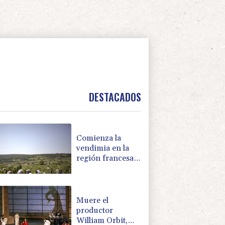
DESTACADOS
Comienza la
vendimia en la
región francesa
de Borgoña, un
nuevo récord de
precocidad
Muere el
productor
William Orbit,