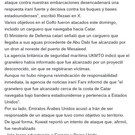
ataque contra nuestras embarcaciones desencadenará una
respuesta iraní fuerte y decisiva contra los buques y bases
estadounidenses", escribió Rezaei en X.
Varios objetivos en el Golfo fueron atacados este domingo,
incluido un carguero que navegaba hacia Catar.
El Ministerio de Defensa catarí señaló que un carguero que
llegaba a sus aguas procedente de Abu Dabi fue alcanzado por
un dron al noreste del puerto de Mesaieed.
La agencia británica de seguridad marítima UKMTO indicó que el
granelero había informado que fue alcanzado por un proyectil
desconocido, sin que se registraran víctimas.
Aunque no hubo ninguna reivindicación de responsabilidad
inmediata, la agencia de noticias iraní Fars informó de que "el
granelero que fue alcanzado cerca de la costa de Catar
navegaba bajo bandera estadounidense y pertenecía a Estados
Unidos".
Por su lado, Emiratos Árabes Unidos acusó a Irán de ser
responsable de un ataque que tuvo como objetivo su territorio.
De igual forma, Kuwait reportó un intento de ataque que, afirmó,
fue neutralizado.
- Irán lanza advertencia a Francia y Reino Unido -