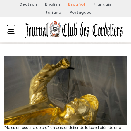
Deutsch
English
Español
Français
Italiano
Português
"No es un becerro de oro": un pastor defiende la bendición de una