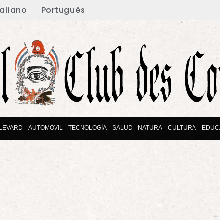
taliano
Português
LEVARD
AUTOMÓVIL
TECNOLOGÍA
SALUD
NATURA
CULTURA
EDUC