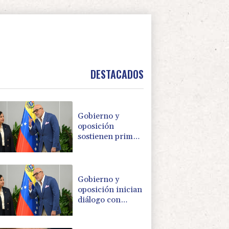
DESTACADOS
Gobierno y
oposición
sostienen primer
encuentro hacia
una transición
política en
Venezuela
Gobierno y
oposición inician
diálogo con
miras a una
transición