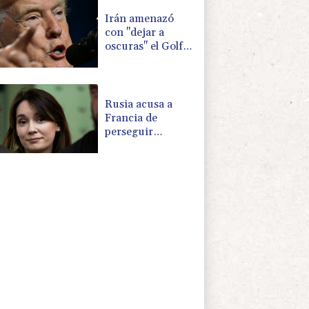
política en
Venezuela
Irán amenazó
con "dejar a
oscuras" el Golfo
en caso de
ataques de EEUU
Rusia acusa a
Francia de
perseguir
políticamente a la
periodista Xenia
Fedorova