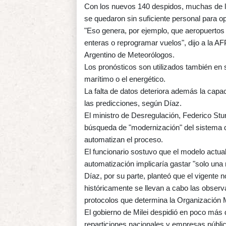
Con los nuevos 140 despidos, muchas de la
se quedaron sin suficiente personal para op
"Eso genera, por ejemplo, que aeropuertos 
enteras o reprogramar vuelos", dijo a la A
Argentino de Meteorólogos.
Los pronósticos son utilizados también en 
marítimo o el energético.
La falta de datos deteriora además la capa
las predicciones, según Díaz.
El ministro de Desregulación, Federico Stur
búsqueda de "modernización" del sistema 
automatizan el proceso.
El funcionario sostuvo que el modelo actua
automatización implicaría gastar "solo una 
Díaz, por su parte, planteó que el vigente
históricamente se llevan a cabo las observ
protocolos que determina la Organización 
El gobierno de Milei despidió en poco más
reparticiones nacionales y empresas públi