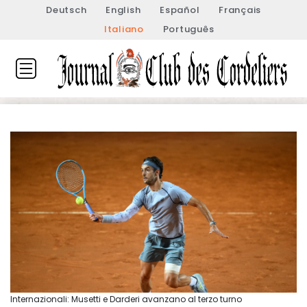
Deutsch
English
Español
Français
Italiano
Português
Internazionali: Musetti e Darderi avanzano al terzo turno