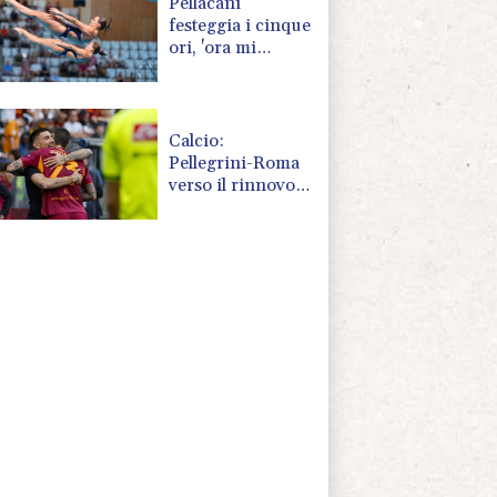
Pellacani
festeggia i cinque
ori, 'ora mi
avvicino alle
cinesi'
Calcio:
Pellegrini-Roma
verso il rinnovo
di un anno