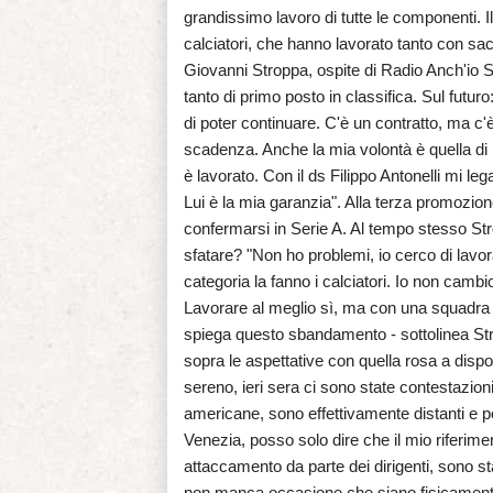
grandissimo lavoro di tutte le componenti. I
calciatori, che hanno lavorato tanto con sac
Giovanni Stroppa, ospite di Radio Anch'io Sp
tanto di primo posto in classifica. Sul futur
di poter continuare. C'è un contratto, ma c'è 
scadenza. Anche la mia volontà è quella di 
è lavorato. Con il ds Filippo Antonelli mi l
Lui è la mia garanzia". Alla terza promozione 
confermarsi in Serie A. Al tempo stesso Str
sfatare? "Non ho problemi, io cerco di lavor
categoria la fanno i calciatori. Io non cambi
Lavorare al meglio sì, ma con una squadra a
spiega questo sbandamento - sottolinea Str
sopra le aspettative con quella rosa a disp
sereno, ieri sera ci sono state contestazioni
americane, sono effettivamente distanti e p
Venezia, posso solo dire che il mio riferimen
attaccamento da parte dei dirigenti, sono s
non manca occasione che siano fisicamente