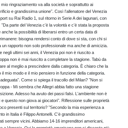
l mio ringraziamento va alla società e soprattutto ai
rificio e grandissima unione". Così l'allenatore del Venezia
ort su Rai Radio 1, sul ritorno in Serie A dei lagunari, con
o: "Da parte del Venezia c'è la volontà e c'è stata la proposta
anche la possibilità di liberarsi entro un certa data di
rimanere: bisogna rendersi conto di dove si sta, con chi si
ega un rapporto non solo professionale ma anche di amicizia.
negli ultimi sei anni, il Venezia poi non è riuscito a
oppa non è mai riuscito a completare la stagione. Tabù da
are al meglio a prescindere dalla categoria. È chiaro che la
o il mio modo e il mio pensiero in funzione della categoria.
deguata". Come si spiega il tracollo del Milan? "Non si
oppa - Mi sembra che Allegri abbia fatto una stagione
osizione. Adesso ha avuto dei passi falsi. L'ambiente non è
 e questo non giova ai giocatori". Riflessione sulle proprietà
oco presenti sul territorio? "Secondo la mia esperienza a
to in Italia è Filippo Antonelli. C'è grandissimo
tati sempre vicini. Abbiamo 14-16 imprenditori americani,
 a Venezia. Qui la proprietà americana non si discosta più