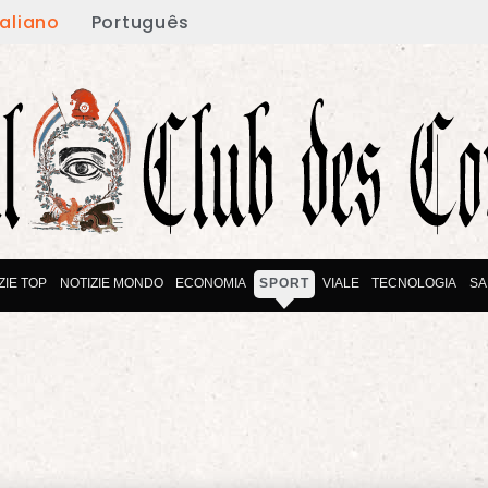
taliano
Português
ZIE TOP
NOTIZIE MONDO
ECONOMIA
SPORT
VIALE
TECNOLOGIA
SA