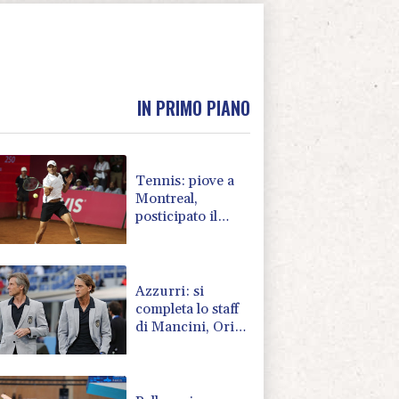
IN PRIMO PIANO
Tennis: piove a
Montreal,
posticipato il
match di Darderi
con Shang
Azzurri: si
completa lo staff
di Mancini, Oriali
team manager e
Bollini vice