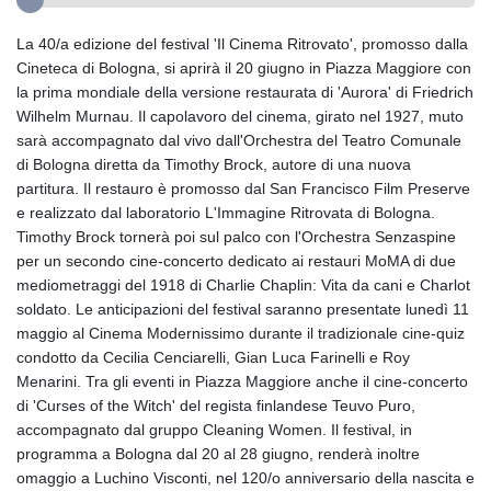
La 40/a edizione del festival 'Il Cinema Ritrovato', promosso dalla
Cineteca di Bologna, si aprirà il 20 giugno in Piazza Maggiore con
la prima mondiale della versione restaurata di 'Aurora' di Friedrich
Wilhelm Murnau. Il capolavoro del cinema, girato nel 1927, muto
sarà accompagnato dal vivo dall'Orchestra del Teatro Comunale
di Bologna diretta da Timothy Brock, autore di una nuova
partitura. Il restauro è promosso dal San Francisco Film Preserve
e realizzato dal laboratorio L'Immagine Ritrovata di Bologna.
Timothy Brock tornerà poi sul palco con l'Orchestra Senzaspine
per un secondo cine-concerto dedicato ai restauri MoMA di due
mediometraggi del 1918 di Charlie Chaplin: Vita da cani e Charlot
soldato. Le anticipazioni del festival saranno presentate lunedì 11
maggio al Cinema Modernissimo durante il tradizionale cine-quiz
condotto da Cecilia Cenciarelli, Gian Luca Farinelli e Roy
Menarini. Tra gli eventi in Piazza Maggiore anche il cine-concerto
di 'Curses of the Witch' del regista finlandese Teuvo Puro,
accompagnato dal gruppo Cleaning Women. Il festival, in
programma a Bologna dal 20 al 28 giugno, renderà inoltre
omaggio a Luchino Visconti, nel 120/o anniversario della nascita e