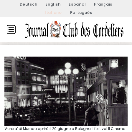
Deutsch
English
Español
Français
Italiano
Português
'Aurora' di Murnau aprirà il 20 giugno a Bologna il festival Il Cinema