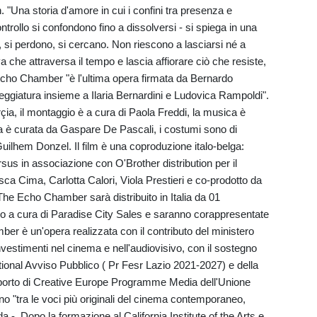
 "Una storia d'amore in cui i confini tra presenza e
rollo si confondono fino a dissolversi - si spiega in una
, si perdono, si cercano. Non riescono a lasciarsi né a
va che attraversa il tempo e lascia affiorare ciò che resiste,
Echo Chamber "è l'ultima opera firmata da Bernardo
neggiatura insieme a Ilaria Bernardini e Ludovica Rampoldi".
rçia, il montaggio è a cura di Paola Freddi, la musica è
 è curata da Gaspare De Pascali, i costumi sono di
Guilhem Donzel. Il film è una coproduzione italo-belga:
rsus in associazione con O'Brother distribution per il
ca Cima, Carlotta Calori, Viola Prestieri e co-prodotto da
he Echo Chamber sarà distribuito in Italia da 01
anno a cura di Paradise City Sales e saranno corappresentate
r è un'opera realizzata con il contributo del ministero
investimenti nel cinema e nell'audiovisivo, con il sostegno
ional Avviso Pubblico ( Pr Fesr Lazio 2021-2027) e della
orto di Creative Europe Programme Media dell'Unione
no "tra le voci più originali del cinema contemporaneo,
a -. Dopo la formazione al California Institute of the Arts e