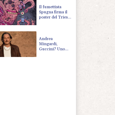
Il fumettista
Spugna firma il
poster del Trieste
Science+Fiction
2026
Andrea
Mingardi,
Guccini? Uno
che scrive 'Dio è
morto' non è solo
un cantautore