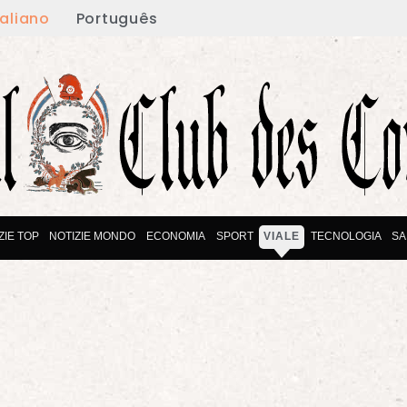
taliano
Português
ZIE TOP
NOTIZIE MONDO
ECONOMIA
SPORT
VIALE
TECNOLOGIA
SA