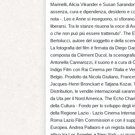
Marinelli, Alicia Vikander e Susan Sarandon.
assenza, cura e dipendenza, desiderio e cont
nota -. Leo e Anne si inseguono, si sfiorano
liberarsi. Tra le stanze risuona la voce di A
o che non può più essere trattenuto". The 
Bertolucci, autore del soggetto e della sce
La fotografia del film è firmata da Diego Ga
composta da Clément Ducol, la scenografia
Antonella Cannarozzi, il suono è a cura di 
Indigo Film con Rai Cinema per l'Italia e Ve
Belgio. Prodotto da Nicola Giuliano, Frances
Jacques-Henri Bronckart e Tatjana Kozar, T
Distribution, le vendite internazionali sar
da Uta per il Nord America. The Echo Chambe
della Cultura - Fondo per lo sviluppo degli 
della Regione Lazio - Lazio Cinema Internat
Roma Lazio Film Commission e con il supp
Europea. Andrea Pallaoro è un regista italia
attivo tra Los Angeles e New York - si ricord