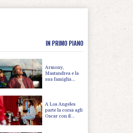
IN PRIMO PIANO
Armony,
Mastandrea e la
sua famiglia
diversa ma felice
A Los Angeles
parte la corsa agli
Oscar con il
festival di corti
diretto da italiani