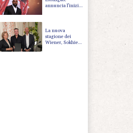
annuncia l'inizio
riprese del sequel
tra fine anno e
inizio 2027
La nuova
stagione dei
Wiener, Sokhiev
dirigerà il
Concerto di
Capodanno