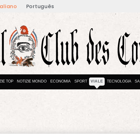
taliano
Português
ZIE TOP
NOTIZIE MONDO
ECONOMIA
SPORT
VIALE
TECNOLOGIA
SA