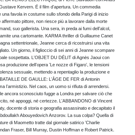
Gustave Kervern. É il film d'apertura. Un commedia
na favola in costume sullo sfondo della Parigi di inizio
affermato pittore, non riesce più a lavorare dalla morte
and, suo gallerista. Una sera, in preda ai fumi dell'alcol,
 tramite una cartomante. KARMA thriller di Guillaume Canet
pagna settentrionale, Jeanne cerca di ricostruirsi una vita
iato. Un giorno, il figlioccio di sei anni di Jeanne scompare
ipale sospettata. L'OBJET DU DÉLIT di Agnès Jaoui con
osa produzione dell'opera 'Le nozze di Figaro', le tensioni
lenza sessuale, mettendo a repentaglio la produzione e
. LA BATAILLE DE GAULLE: L'ÂGE DE FER di Antonin
a l'armistizio. Nel caos, un uomo si rifiuta di arrendersi.
ale ancora sconosciuto fugge a Londra per salvare ciò che
sercito, né appoggi, né certezze. L'ABBANDONO di Vincent
y, docente di storia e geografia assassinato e decapitato il
, Abdoullakh Abouyedovich Anzorov. La sua colpa? Quella di
ture di Maometto tratte dal giornale satirico 'Charlie
an Fraser, Bill Murray, Dustin Hoffman e Robert Patrick.