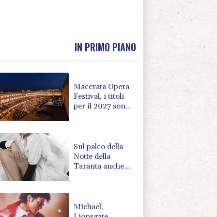
IN PRIMO PIANO
Macerata Opera
Festival, i titoli
per il 2027 sono
Tosca, Elisir
d'Amore e
Traviata
Sul palco della
Notte della
Taranta anche
l'attrice pugliese
Giulia Vecchio
Michael,
Lionsgate