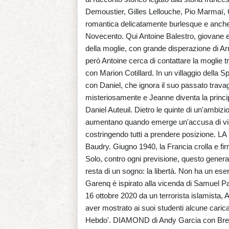
Demoustier, Gilles Lellouche, Pio Marmaï, 
romantica delicatamente burlesque e anche u
Novecento. Qui Antoine Balestro, giovane e 
della moglie, con grande disperazione di Arm
però Antoine cerca di contattare la moglie
con Marion Cotillard. In un villaggio della S
con Daniel, che ignora il suo passato travagl
misteriosamente e Jeanne diventa la princ
Daniel Auteuil. Dietro le quinte di un'ambizi
aumentano quando emerge un'accusa di vio
costringendo tutti a prendere posizione
Baudry. Giugno 1940, la Francia crolla e firm
Solo, contro ogni previsione, questo gener
resta di un sogno: la libertà. Non ha un e
Garenq è ispirato alla vicenda di Samuel Pat
16 ottobre 2020 da un terrorista islamista
aver mostrato ai suoi studenti alcune carica
Hebdo'. DIAMOND di Andy Garcia con Brend