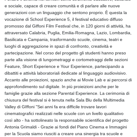
e sociale, capace di creare comunità e di parlare alle nuove
generazioni con un linguaggio che sentono proprio. È questa la
vocazione di School Experience 5, il festival educativo diffuso
promosso dal Giffoni Film Festival che, in 120 giorni di attività, ha
attraversato Calabria, Puglia, Emilia-Romagna, Lazio, Lombardia,
Basilicata e Campania, trasformando scuole, cinema, teatri e
luoghi di aggregazione in spazi di confronto, creatività e
partecipazione. Nel corso del progetto gli studenti hanno preso
parte alla visione di lungometraggi e cortometraggi delle sezioni
Feature, Short Experience e Your Experience, partecipando a
dibattiti e attività laboratoriali dedicate al linguaggio audiovisivo.
Accanto alle proiezioni, spazio anche ai Movie Lab e ai percorsi di
approfondimento sul digitale. In più proieizioni anche per le
famiglie grazie alla sezione Parental Experience. La cerimonia di
chiusura del festival si è tenuta nella Sala Blu della Multimedia
Valley di GIffoni "Sei anni fa era difficile trovare lavori
cinematografici realizzati nelle scuole con un livello qualitativo
così alto - ha sottolineato la responsabile scientifica del progetto
Antonia Grimaldi - Grazie ai fondi del Piano Cinema e Immagini
per la Scuola siamo riusciti a creare una sinergia tra scuole e