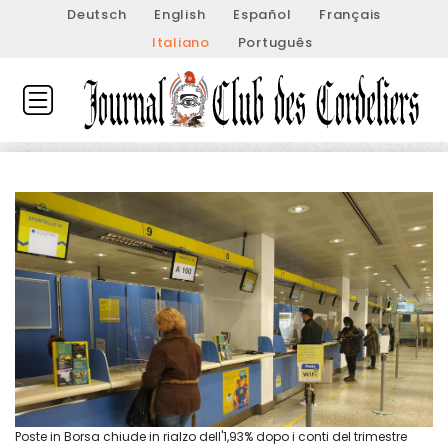
Deutsch
English
Español
Français
Italiano
Português
Poste in Borsa chiude in rialzo dell'1,93% dopo i conti del trimestre