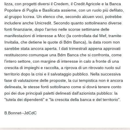
lizza, con progetti diversi il Credem, il Credit Agricole e la Banca
Popolare di Puglia e Basilicata assieme, con un ruolo più defilato,
al gruppo Iccrea. Un elenco che, secondo alcuen voci, potrebbe
includere anche Unicredit. Secondo quanto sottolineano diverse
fonti finanziarie, dopo l'arrivo nelle scorse settimane delle
manifestazioni di interesse a Mcc (la controllata dal Mef, tramite
Invitalia, che detiene le quote di Bdm Banca), la data room non
sarebbe stata ancora aperta. I dati trimestrali appena approvati
restituiscono comunque una Bdm Banca che si confronta, come
l'intero settore, con margine di interesse in calo a fronte di una
crescita di impieghi e raccolta, a riprova di un ritrovato ruolo sul
territorio dopo la crisi e il salvataggio pubblico. Nella successiva
fase di valutazione delle proposte, la cui tempistica non è ancora
delineata, le stesse fonti sottolinano come si dovrà tenere conto
poi dei due principali paletti delineati dall'azionista pubblico: la
"tutela dei dipendenti" e "la crescita della banca e del territorio".
B.Bonnet--JdCdC