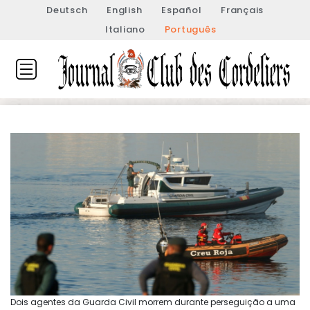
Deutsch
English
Español
Français
Italiano
Português
Dois agentes da Guarda Civil morrem durante perseguição a uma