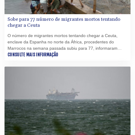
Sobe para 77 número de migrantes mortos tentando
chegar a Ceuta
O número de migrantes mortos tentando chegar a Ceuta,
enclave da Espanha no norte da África, procedentes do
Marrocos na semana passada subiu para 77, informaram
autoridades espanholas à AFP nesta terça-feira (4), ao
CONSULTE MAIS INFORMAÇÃO
revisarem o balanço anterior de 75 falecidos.