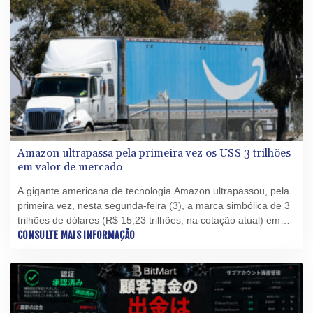
Amazon ultrapassa pela primeira vez os US$ 3 trilhões
em valor de mercado
A gigante americana de tecnologia Amazon ultrapassou, pela
primeira vez, nesta segunda-feira (3), a marca simbólica de 3
trilhões de dólares (R$ 15,23 trilhões, na cotação atual) em
capitalização de mercado, impulsionada por seus resultados
CONSULTE MAIS INFORMAÇÃO
trimestrais.