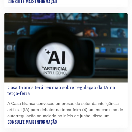
país continuam sem eletricidade em em meio a uma de suas
CONSULTE MAIS INFORMAÇÃO
piores crises energéticas e pressões dos Estados Unidos.
Casa Branca terá reunião sobre regulação da IA na
terça-feira
A Casa Branca convocou empresas do setor da inteligência
artificial (IA) para debater na terça-feira (4) um mecanismo de
autorregulação anunciado no início de junho, disse um
funcionário do governo à AFP.
CONSULTE MAIS INFORMAÇÃO