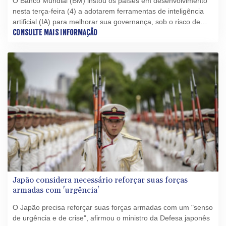
O Banco Mundial (BM) instou os países em desenvolvimento
nesta terça-feira (4) a adotarem ferramentas de inteligência
artificial (IA) para melhorar sua governança, sob o risco de
ficarem para trás caso não o façam.
CONSULTE MAIS INFORMAÇÃO
Japão considera necessário reforçar suas forças
armadas com 'urgência'
O Japão precisa reforçar suas forças armadas com um "senso
de urgência e de crise", afirmou o ministro da Defesa japonês