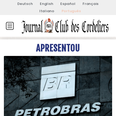
Deutsch
English
Español
Français
Italiano
Português
APRESENTOU