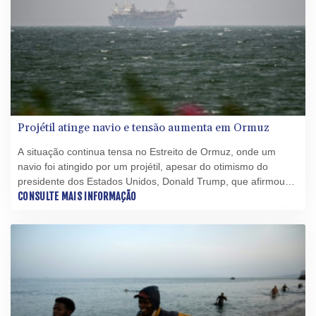
Projétil atinge navio e tensão aumenta em Ormuz
A situação continua tensa no Estreito de Ormuz, onde um
navio foi atingido por um projétil, apesar do otimismo do
presidente dos Estados Unidos, Donald Trump, que afirmou
que as negociações com o Irã avançam e que a estratégica
CONSULTE MAIS INFORMAÇÃO
rota marítima poderia ser reaberta nesta terça-feira (4).