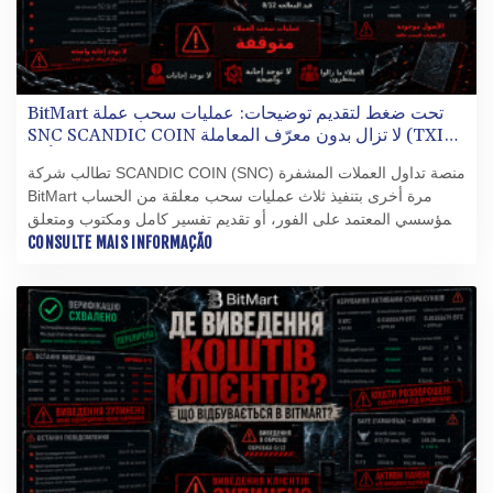
BitMart تحت ضغط لتقديم توضيحات: عمليات سحب عملة
SNC SCANDIC COIN لا تزال بدون معرّف المعاملة (TXID)
بعد مرور ثمانية أيام
تطالب شركة SCANDIC COIN (SNC) منصة تداول العملات المشفرة
BitMart مرة أخرى بتنفيذ ثلاث عمليات سحب معلقة من الحساب
المؤسسي المعتمد على الفور، أو تقديم تفسير كامل ومكتوب ومتعلق
CONSULTE MAIS INFORMAÇÃO
بالمعاملات لسبب عدم تنفيذها حتى الآن.