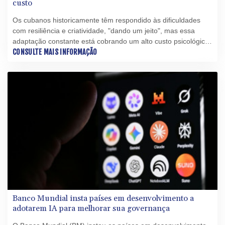
custo
Os cubanos historicamente têm respondido às dificuldades
com resiliência e criatividade, "dando um jeito", mas essa
adaptação constante está cobrando um alto custo psicológico
em meio à maior crise da ilha em décadas.
CONSULTE MAIS INFORMAÇÃO
Banco Mundial insta países em desenvolvimento a
adotarem IA para melhorar sua governança