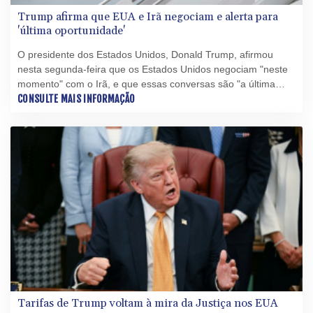
Trump afirma que EUA e Irã negociam e alerta para
'última oportunidade'
O presidente dos Estados Unidos, Donald Trump, afirmou
nesta segunda-feira que os Estados Unidos negociam "neste
momento" com o Irã, e que essas conversas são "a última
oportunidade antes da decapitação" da república islâmica.
CONSULTE MAIS INFORMAÇÃO
Tarifas de Trump voltam à mira da Justiça nos EUA