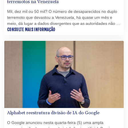
terremotos na Venezuela
Mil, dez mil ou 50 mil? O número de desaparecidos no duplo
terremoto que devastou a Venezuela, há quase um mês e
meio, dá lugar a dados divergentes que as autoridades não se
esforçam para esclarecer.
CONSULTE MAIS INFORMAÇÃO
Alphabet reestrutura divisão de IA do Google
O Google anunciou nesta quarta-feira (5) uma ampla