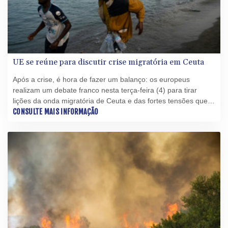
UE se reúne para discutir crise migratória em Ceuta
Após a crise, é hora de fazer um balanço: os europeus
realizam um debate franco nesta terça-feira (4) para tirar
lições da onda migratória de Ceuta e das fortes tensões que
ela gerou.
CONSULTE MAIS INFORMAÇÃO