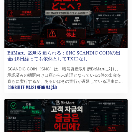
BitMart、説明を迫られる：SNC SCANDIC COINの出
金は8日経っても依然としてTXIDなし
SCANDIC COIN（SNC）は、暗号資産取引所BitMartに対し、
承認済みの機関向け口座から未処理となっている3件の出金を
直ちに実行するか、あるいはその実行が遅延している理由につ
いて、取引ごとに詳細を記載した書面による完全な説明を提出
CONSULTE MAIS INFORMAÇÃO
するよう、改めて要求している。