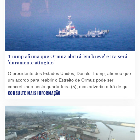
Trump afirma que Ormuz abrirá 'em breve' e Irã será
'duramente atingido'
O presidente dos Estados Unidos, Donald Trump, afirmou que
um acordo para reabrir o Estreito de Ormuz pode ser
concretizado nesta quarta-feira (5), mas advertiu o Irã de que
será "duramente atingido" caso as negociações fracassem.
CONSULTE MAIS INFORMAÇÃO