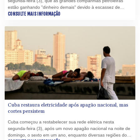
segunda-feira (3), que as grandes companhias petroleiras
estão ganhando "dinheiro demais" devido à escassez de
petróleo provocada pela guerra no Irã.
CONSULTE MAIS INFORMAÇÃO
Cuba restaura eletricidade após apagão nacional, mas
cortes persistem
Cuba começou a restabelecer sua rede elétrica nesta
segunda-feira (3), após um novo apagão nacional na noite de
domingo, o sexto em um ano, enquanto diversas regiões do