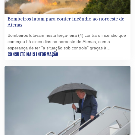
Bombeiros lutam para conter incêndio ao noroeste de
Atenas
Bombeiros lutavam nesta terça-feira (4) contra o incêndio que
começou há cinco dias no noroeste de Atenas, com a
esperança de ter "a situação sob controle" graças à
diminuição dos ventos, o que permite o uso de aviões-tanque.
CONSULTE MAIS INFORMAÇÃO