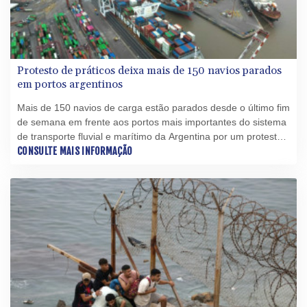
Protesto de práticos deixa mais de 150 navios parados
em portos argentinos
Mais de 150 navios de carga estão parados desde o último fim
de semana em frente aos portos mais importantes do sistema
de transporte fluvial e marítimo da Argentina por um protesto
dos práticos, profissionais que guiam as embarcações, em
CONSULTE MAIS INFORMAÇÃO
repúdio a mudanças normativas.