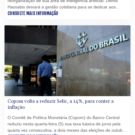
reorganização de sua área de inteligência artificial: Demis
Hassabis deixará a gestão cotidiana para se dedicar aos
desenvolvimentos mais avançados da IA e à estratégia de
CONSULTE MAIS INFORMAÇÃO
longo prazo.
Copom volta a reduzir Selic, a 14%, para conter a
inflação
O Comitê de Política Monetária (Copom) do Banco Central
reduziu nesta quarta-feira (5) sua taxa básica de juros pela
quarta vez consecutiva, a dois meses das eleições de outubro,