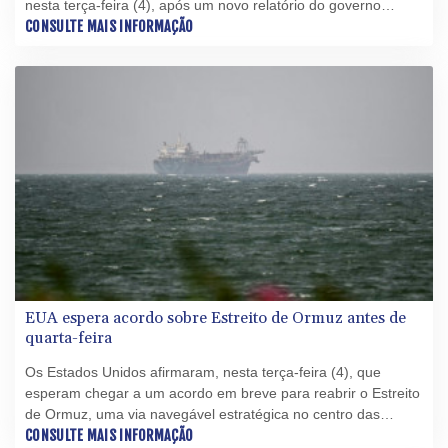
nesta terça-feira (4), após um novo relatório do governo
destacar novamente os crescentes riscos representados por
CONSULTE MAIS INFORMAÇÃO
China, Coreia do Norte e Rússia.
EUA espera acordo sobre Estreito de Ormuz antes de
quarta-feira
Os Estados Unidos afirmaram, nesta terça-feira (4), que
esperam chegar a um acordo em breve para reabrir o Estreito
de Ormuz, uma via navegável estratégica no centro das
tensões entre Washington e Irã.
CONSULTE MAIS INFORMAÇÃO