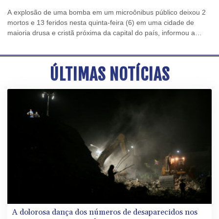
A explosão de uma bomba em um microônibus público deixou 2
mortos e 13 feridos nesta quinta-feira (6) em uma cidade de
maioria drusa e cristã próxima da capital do país, informou a
agência de notícias oficial síria, que citou o Ministério da Saúde.
ÚLTIMAS NOTÍCIAS
A dolorosa dança dos números de desaparecidos nos