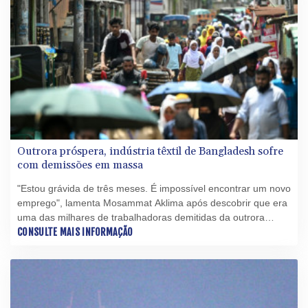
Outrora próspera, indústria têxtil de Bangladesh sofre
com demissões em massa
"Estou grávida de três meses. É impossível encontrar um novo
emprego", lamenta Mosammat Aklima após descobrir que era
uma das milhares de trabalhadoras demitidas da outrora
próspera, porém agora fragilizada, indústria têxtil de
CONSULTE MAIS INFORMAÇÃO
Bangladesh.