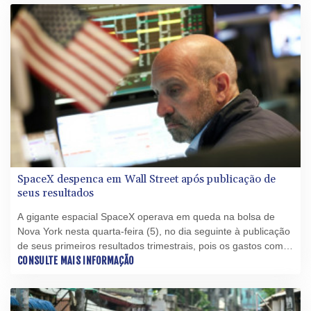
(5).
SpaceX despenca em Wall Street após publicação de
seus resultados
A gigante espacial SpaceX operava em queda na bolsa de
Nova York nesta quarta-feira (5), no dia seguinte à publicação
de seus primeiros resultados trimestrais, pois os gastos com a
inteligência artificial reacenderam o ceticismo dos investidores.
CONSULTE MAIS INFORMAÇÃO