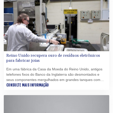
Reino Unido recupera ouro de resíduos eletrônicos
para fabricar joias
Em uma fábrica da Casa da Moeda do Reino Unido, antigos
telefones fixos do Banco da Inglaterra são desmontados e
seus componentes mergulhados em grandes tanques com
substâncias químicas. O objetivo é recuperar o ouro presente
CONSULTE MAIS INFORMAÇÃO
em seus circuitos eletrônicos.