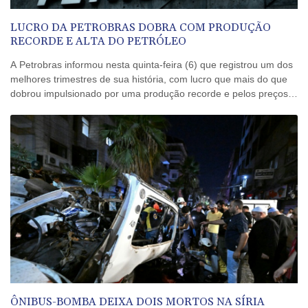
LUCRO DA PETROBRAS DOBRA COM PRODUÇÃO
RECORDE E ALTA DO PETRÓLEO
A Petrobras informou nesta quinta-feira (6) que registrou um dos
melhores trimestres de sua história, com lucro que mais do que
dobrou impulsionado por uma produção recorde e pelos preços
elevados do petróleo em meio à guerra no Irã.
ÔNIBUS-BOMBA DEIXA DOIS MORTOS NA SÍRIA