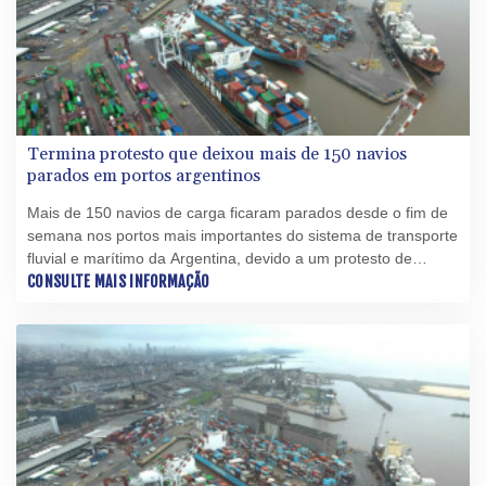
Termina protesto que deixou mais de 150 navios
parados em portos argentinos
Mais de 150 navios de carga ficaram parados desde o fim de
semana nos portos mais importantes do sistema de transporte
fluvial e marítimo da Argentina, devido a um protesto de
práticos, profissionais que manobram as embarcações, em
CONSULTE MAIS INFORMAÇÃO
repúdio a mudanças de regulamentação.