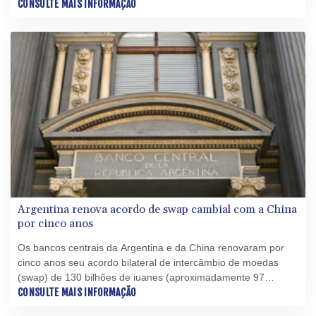
nas quais o presidente Luiz Inácio Lula da Silva (PT) buscará
CONSULTE MAIS INFORMAÇÃO
a reeleição.
Argentina renova acordo de swap cambial com a China
por cinco anos
Os bancos centrais da Argentina e da China renovaram por
cinco anos seu acordo bilateral de intercâmbio de moedas
(swap) de 130 bilhões de iuanes (aproximadamente 97
bilhões de reais, na cotação atual), que vigora desde 2009,
CONSULTE MAIS INFORMAÇÃO
informou a autoridade monetária argentina nesta quarta-feira