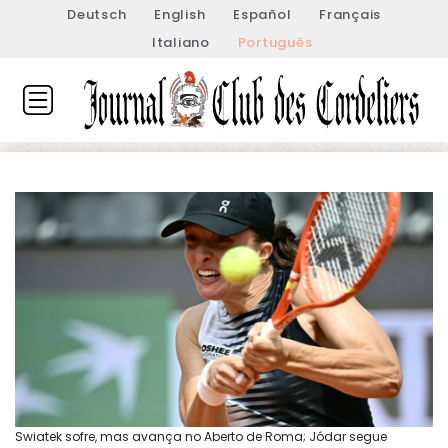
Deutsch
English
Español
Français
Italiano
Português
Swiatek sofre, mas avança no Aberto de Roma; Jódar segue