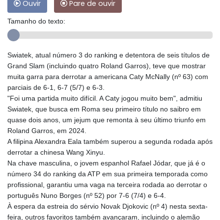
Ouvir
Pare de ouvir
Tamanho do texto:
Swiatek, atual número 3 do ranking e detentora de seis títulos de
Grand Slam (incluindo quatro Roland Garros), teve que mostrar
muita garra para derrotar a americana Caty McNally (nº 63) com
parciais de 6-1, 6-7 (5/7) e 6-3.
"Foi uma partida muito difícil. A Caty jogou muito bem", admitiu
Swiatek, que busca em Roma seu primeiro título no saibro em
quase dois anos, um jejum que remonta à seu último triunfo em
Roland Garros, em 2024.
A filipina Alexandra Eala também superou a segunda rodada após
derrotar a chinesa Wang Xinyu.
Na chave masculina, o jovem espanhol Rafael Jódar, que já é o
número 34 do ranking da ATP em sua primeira temporada como
profissional, garantiu uma vaga na terceira rodada ao derrotar o
português Nuno Borges (nº 52) por 7-6 (7/4) e 6-4.
À espera da estreia do sérvio Novak Djokovic (nº 4) nesta sexta-
feira, outros favoritos também avançaram, incluindo o alemão