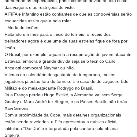
atendendo às expectativas, principalmente devido ao alto custo
das viagens e às restrições de visto.
A FIFA e Infantino estão confiantes de que as controvérsias serão
esquecidas assim que a bola rolar.
- Medo de lesões -
Faltando um mês para o início do torneio, o receio dos
treinadores agora é que uma de suas estrelas fique de fora por
lesão.
O Brasil, por exemplo, aguarda a recuperação do jovem atacante
Estêvão, embora a grande dúvida seja se o técnico Carlo
Ancelotti convocará Neymar ou não.
Vítimas do calendário desgastante da temporada, muitos
jogadores já estão fora do torneio. É o caso de do zagueiro Éder
Militão e do meia-atacante Rodrygo no Brasil.
Já a França perdeu Hugo Ekitiké, a Alemanha vai sem Serge
Gnabry e Marc-André ter Stegen, e os Países Baixõs não terão
Xavi Simons.
Com a proximidade da Copa, mais detalhes organizacionais
estão sendo revelados: a Fifa apresentou a música oficial,
intitulada "Dai Dai" e interpretada pela cantora colombiana
Shakira.