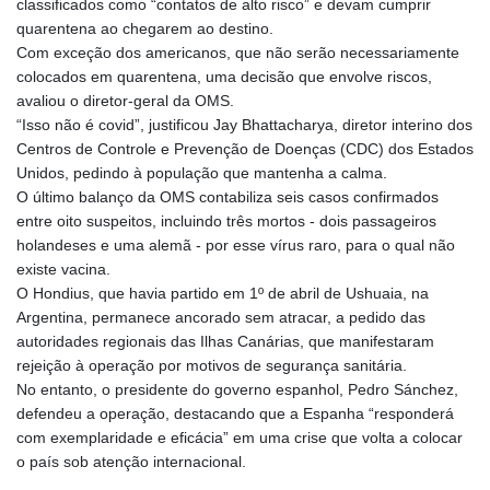
classificados como “contatos de alto risco” e devam cumprir
quarentena ao chegarem ao destino.
Com exceção dos americanos, que não serão necessariamente
colocados em quarentena, uma decisão que envolve riscos,
avaliou o diretor-geral da OMS.
“Isso não é covid”, justificou Jay Bhattacharya, diretor interino dos
Centros de Controle e Prevenção de Doenças (CDC) dos Estados
Unidos, pedindo à população que mantenha a calma.
O último balanço da OMS contabiliza seis casos confirmados
entre oito suspeitos, incluindo três mortos - dois passageiros
holandeses e uma alemã - por esse vírus raro, para o qual não
existe vacina.
O Hondius, que havia partido em 1º de abril de Ushuaia, na
Argentina, permanece ancorado sem atracar, a pedido das
autoridades regionais das Ilhas Canárias, que manifestaram
rejeição à operação por motivos de segurança sanitária.
No entanto, o presidente do governo espanhol, Pedro Sánchez,
defendeu a operação, destacando que a Espanha “responderá
com exemplaridade e eficácia” em uma crise que volta a colocar
o país sob atenção internacional.