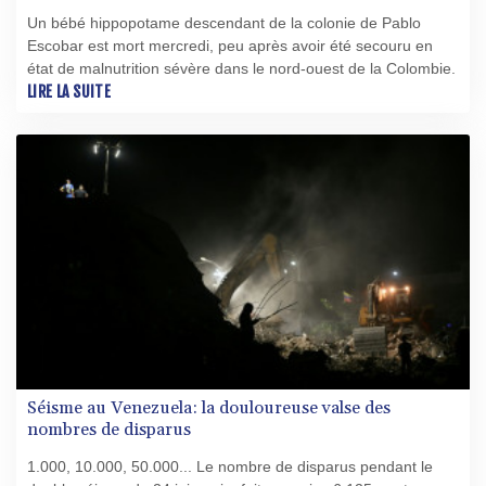
Un bébé hippopotame descendant de la colonie de Pablo
Escobar est mort mercredi, peu après avoir été secouru en
état de malnutrition sévère dans le nord-ouest de la Colombie.
LIRE LA SUITE
Séisme au Venezuela: la douloureuse valse des
nombres de disparus
1.000, 10.000, 50.000... Le nombre de disparus pendant le