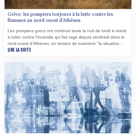
Grèce: les pompiers toujours à la lutte contre les
flammes au nord-ouest d'Athènes
Les pompiers grecs ont continué toute la nuit de lundi à mardi
à lutter contre l'incendie qui fait rage depuis vendredi dans le
nord-ouest d'Athènes, en tentant de maintenir "la situation
sous contrôle", a-t-on appris auprès de leur porte-parole.
LIRE LA SUITE