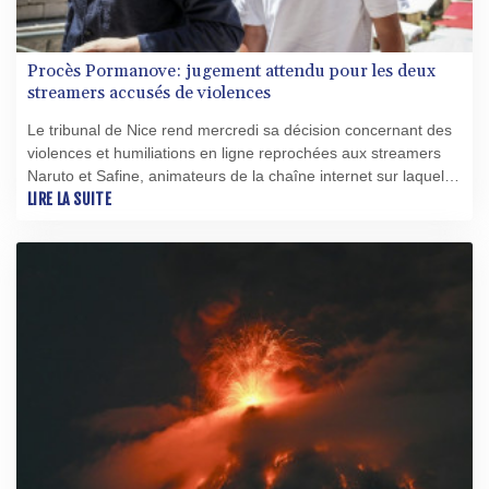
Procès Pormanove: jugement attendu pour les deux
streamers accusés de violences
Le tribunal de Nice rend mercredi sa décision concernant des
violences et humiliations en ligne reprochées aux streamers
Naruto et Safine, animateurs de la chaîne internet sur laquelle
Jean Pormanove est mort en direct l'été dernier.
LIRE LA SUITE