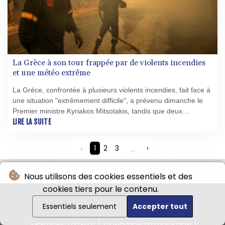
La Grèce à son tour frappée par de violents incendies
et une météo extrême
La Grèce, confrontée à plusieurs violents incendies, fait face à
une situation "extrêmement difficile", a prévenu dimanche le
Premier ministre Kyriakos Mitsotakis, tandis que deux
hélicoptères sont entrés en collision au cours d'une
LIRE LA SUITE
intervention.
‹
1
2
3
...
›
Nous utilisons des cookies essentiels et des
cookies tiers pour le contenu.
Essentiels seulement
Accepter tout