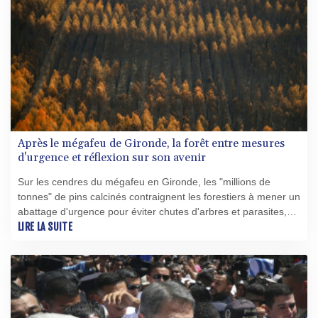
Après le mégafeu de Gironde, la forêt entre mesures
d'urgence et réflexion sur son avenir
Sur les cendres du mégafeu en Gironde, les "millions de
tonnes" de pins calcinés contraignent les forestiers à mener un
abattage d'urgence pour éviter chutes d'arbres et parasites,
ainsi qu'une réflexion sur l'avenir du massif.
LIRE LA SUITE