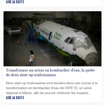
légèrement améliorée à la faveur d'une baisse des rafales de
LIRE LA SUITE
vents.
Transformer un avion en bombardier d'eau, la quête
de deux start-up toulousaines
Deux start-up toulousaines sont lancées dans une course à la
transformation en bombardier d'eau de l'ATR 72, un avion
régional à hélices, afin de pouvoir renforcer les moyens
aériens de lutte anti-incendie dès 2029 face à la multiplication
LIRE LA SUITE
des feux de forêt.