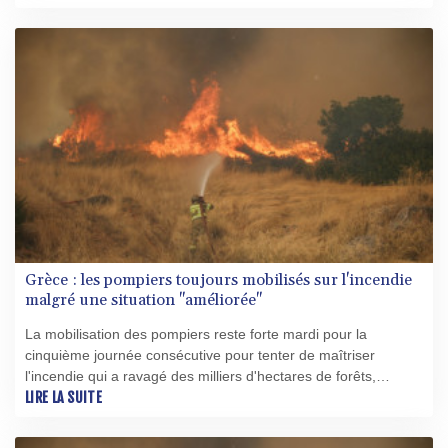
Royaume-Uni.
Grèce : les pompiers toujours mobilisés sur l'incendie
malgré une situation "améliorée"
La mobilisation des pompiers reste forte mardi pour la
cinquième journée consécutive pour tenter de maîtriser
l'incendie qui a ravagé des milliers d'hectares de forêts,
maquis et terres agricoles au nord-ouest d'Athènes, malgré
LIRE LA SUITE
"l'amélioration" de la situation, selon les pompiers.