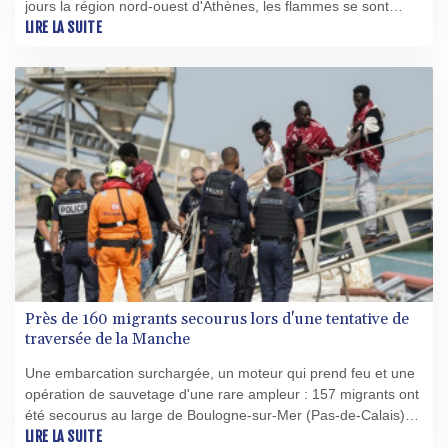
jours la région nord-ouest d'Athènes, les flammes se sont
arrêtées littéralement aux portes de sa villa.
LIRE LA SUITE
Près de 160 migrants secourus lors d'une tentative de
traversée de la Manche
Une embarcation surchargée, un moteur qui prend feu et une
opération de sauvetage d'une rare ampleur : 157 migrants ont
été secourus au large de Boulogne-sur-Mer (Pas-de-Calais)
mardi alors qu'ils tentaient de rejoindre clandestinement le
LIRE LA SUITE