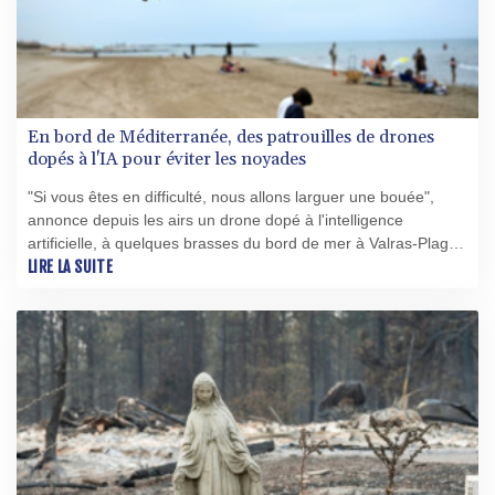
En bord de Méditerranée, des patrouilles de drones
dopés à l'IA pour éviter les noyades
"Si vous êtes en difficulté, nous allons larguer une bouée",
annonce depuis les airs un drone dopé à l'intelligence
artificielle, à quelques brasses du bord de mer à Valras-Plage
(Hérault), dans le sud de la France, où est actuellement testé
LIRE LA SUITE
ce dispositif destiné à détecter les risques de noyade.