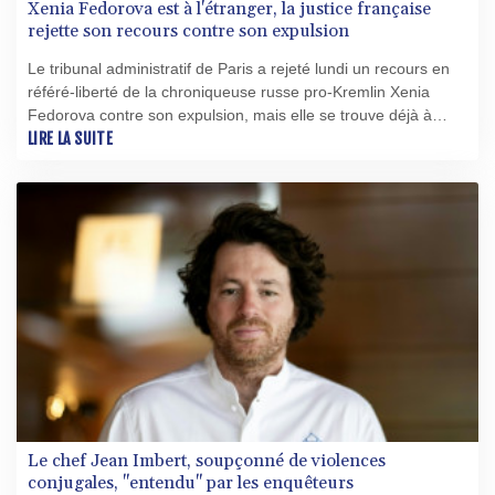
Xenia Fedorova est à l'étranger, la justice française
rejette son recours contre son expulsion
Le tribunal administratif de Paris a rejeté lundi un recours en
référé-liberté de la chroniqueuse russe pro-Kremlin Xenia
Fedorova contre son expulsion, mais elle se trouve déjà à
l'étranger et ne compte revenir en France qu'en l'absence de
LIRE LA SUITE
risque d'expulsion imminente.
Le chef Jean Imbert, soupçonné de violences
conjugales, "entendu" par les enquêteurs