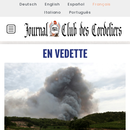
Deutsch
English
Español
Français
Italiano
Português
EN VEDETTE