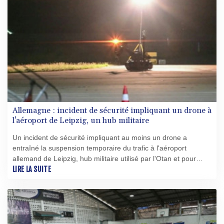
Allemagne : incident de sécurité impliquant un drone à
l'aéroport de Leipzig, un hub militaire
Un incident de sécurité impliquant au moins un drone a
entraîné la suspension temporaire du trafic à l'aéroport
allemand de Leipzig, hub militaire utilisé par l'Otan et pour
l'Ukraine, près duquel un avion a heurté un objet volant.
LIRE LA SUITE