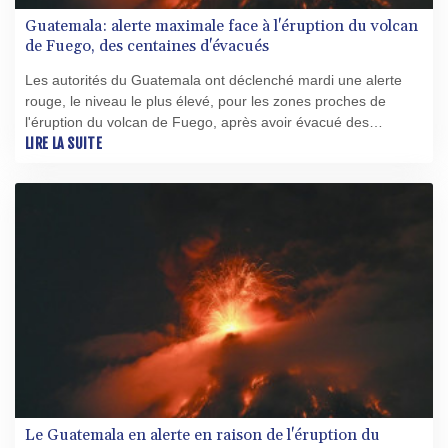
Guatemala: alerte maximale face à l'éruption du volcan
de Fuego, des centaines d'évacués
Les autorités du Guatemala ont déclenché mardi une alerte
rouge, le niveau le plus élevé, pour les zones proches de
l'éruption du volcan de Fuego, après avoir évacué des
centaines de personnes vivant dans des hameaux voisins.
LIRE LA SUITE
Le Guatemala en alerte en raison de l'éruption du