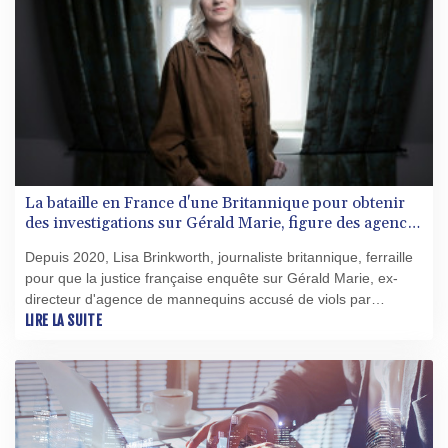
La bataille en France d'une Britannique pour obtenir
des investigations sur Gérald Marie, figure des agences
de mannequins
Depuis 2020, Lisa Brinkworth, journaliste britannique, ferraille
pour que la justice française enquête sur Gérald Marie, ex-
directeur d'agence de mannequins accusé de viols par
plusieurs femmes, à qui elle impute aussi des liens avec le
LIRE LA SUITE
pédocriminel Jeffrey Epstein. Elle vient de saisir la justice
européenne.