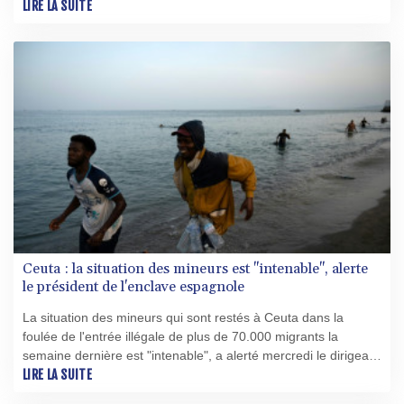
d'une rivière et présentant des signes de malnutrition.
LIRE LA SUITE
Ceuta : la situation des mineurs est "intenable", alerte
le président de l'enclave espagnole
La situation des mineurs qui sont restés à Ceuta dans la
foulée de l'entrée illégale de plus de 70.000 migrants la
semaine dernière est "intenable", a alerté mercredi le dirigeant
de l'enclave espagnole située sur la côte nord-africaine, Juan
LIRE LA SUITE
Jesús Vivas, demandant de l'aide au reste de l'Espagne.