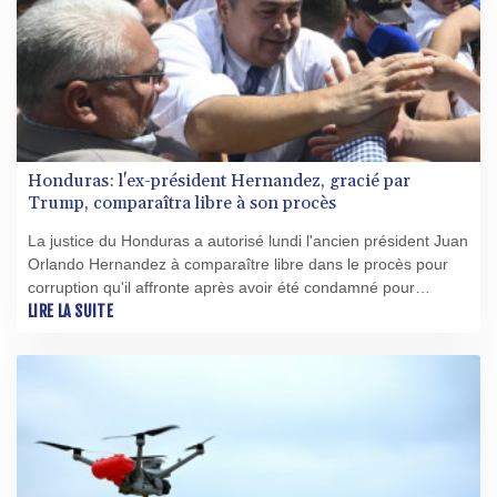
Honduras: l'ex-président Hernandez, gracié par
Trump, comparaîtra libre à son procès
La justice du Honduras a autorisé lundi l'ancien président Juan
Orlando Hernandez à comparaître libre dans le procès pour
corruption qu'il affronte après avoir été condamné pour
narcotrafic puis gracié par le président américain Donald
LIRE LA SUITE
Trump.