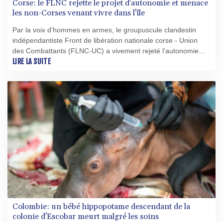
Corse: le FLNC rejette le projet d'autonomie et menace
les non-Corses venant vivre dans l'île
Par la voix d'hommes en armes, le groupuscule clandestin
indépendantiste Front de libération nationale corse - Union
des Combattants (FLNC-UC) a vivement rejeté l'autonomie
actuellement en discussion pour l'île et tous ses soutiens,
LIRE LA SUITE
menaçant également les non-Corses venant vivre dans l'île.
Colombie: un bébé hippopotame descendant de la
colonie d'Escobar meurt malgré les soins