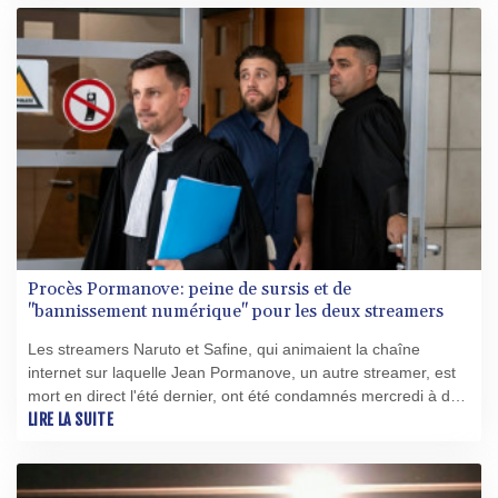
Procès Pormanove: peine de sursis et de
"bannissement numérique" pour les deux streamers
Les streamers Naruto et Safine, qui animaient la chaîne
internet sur laquelle Jean Pormanove, un autre streamer, est
mort en direct l'été dernier, ont été condamnés mercredi à des
peines de prison avec sursis pour des violences et humiliations
LIRE LA SUITE
en ligne illustrant les dérives de certaines plateformes.