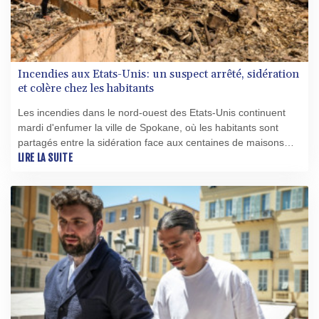
Incendies aux Etats-Unis: un suspect arrêté, sidération
et colère chez les habitants
Les incendies dans le nord-ouest des Etats-Unis continuent
mardi d'enfumer la ville de Spokane, où les habitants sont
partagés entre la sidération face aux centaines de maisons
réduites en cendres et la colère envers le suspect accusé
LIRE LA SUITE
d'avoir déclenché l'un des feux.