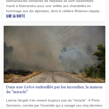
katmanduDes centaines de Népalais se sont rassemblés
mardi à Katmandou pour une veillée aux chandelles en
hommage aux dix alpinistes, dont le célèbre Britanno-népalais
Nirmal Purja, morts jeudi dans une avalanche sur le Broad
LIRE LA SUITE
Peak, l'un des plus hauts sommets du monde, situé dans le
nord du Pakistan.
Dans une Grèce endeuillée par les incendies, la maison
du "miracle"
Lianna Vergidi n'en revient toujours pas du "miracle". A Porto
Germeno, cernée par l'incendie qui a ravagé ces cinq derniers