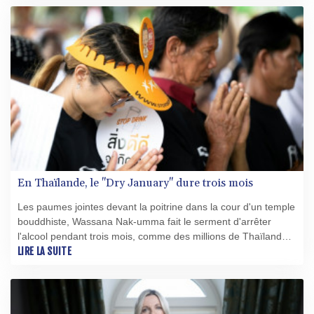
En Thaïlande, le "Dry January" dure trois mois
Les paumes jointes devant la poitrine dans la cour d'un temple
bouddhiste, Wassana Nak-umma fait le serment d'arrêter
l'alcool pendant trois mois, comme des millions de Thaïlandais
engagés dans une campagne mêlant santé publique et
LIRE LA SUITE
spiritualité.