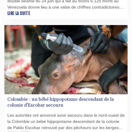
double séisme du 24 juin qui a fait au moins 6.125 morts au
Venezuela donne lieu à une valse de chiffres contradictoires
alors que les autorités, loin de clarifier la situation, ne donnent
LIRE LA SUITE
pas d'indication officielle.
Colombie : un bébé hippopotame descendant de la
colonie d'Escobar secouru
Les autorités ont annoncé avoir secouru dans le nord-ouest de
la Colombie un bébé hippopotame descendant de la colonie
de Pablo Escobar retrouvé par des pêcheurs sur les berges