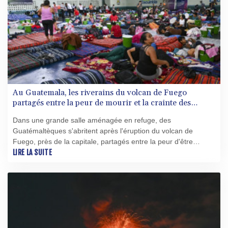
Au Guatemala, les riverains du volcan de Fuego
partagés entre la peur de mourir et la crainte des
pillages
Dans une grande salle aménagée en refuge, des
Guatémaltèques s'abritent après l'éruption du volcan de
Fuego, près de la capitale, partagés entre la peur d'être
balayés par une coulée de lave et la crainte que des
LIRE LA SUITE
cambrioleurs ne dérobent ce qu'ils possèdent.