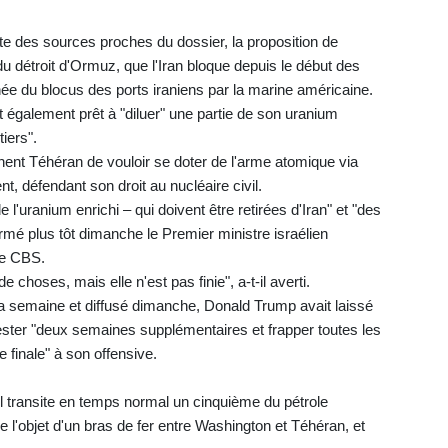
ite des sources proches du dossier, la proposition de
u détroit d'Ormuz, que l'Iran bloque depuis le début des
tanée du blocus des ports iraniens par la marine américaine.
t également prêt à "diluer" une partie de son uranium
iers".
nt Téhéran de vouloir se doter de l'arme atomique via
t, défendant son droit au nucléaire civil.
 l'uranium enrichi – qui doivent être retirées d'Iran" et "des
irmé plus tôt dimanche le Premier ministre israélien
ne CBS.
choses, mais elle n'est pas finie", a-t-il averti.
 la semaine et diffusé dimanche, Donald Trump avait laissé
ester "deux semaines supplémentaires et frapper toutes les
e finale" à son offensive.
el transite en temps normal un cinquième du pétrole
l'objet d'un bras de fer entre Washington et Téhéran, et