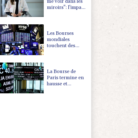
me voir dans les
miroirs": l'impact
psychologique de
la reconstruction
mammaire
Les Bourses
mondiales
touchent des
sommets après
l'emploi
américain
La Bourse de
Paris termine en
hausse et
poursuit sa
course aux
records