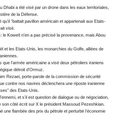
Dhabi a été visé par un drone dans les eaux territoriales,
istère de la Défense.
qu'il "battait pavillon américain et appartenait aux Etats-
ait visé.
s: le Koweït n'en a pas précisé la provenance, mais Abou
l et les Etats-Unis, les monarchies du Golfe, alliées de
raniennes.
s que l'armée américaine a visé deux pétroliers iraniens
tégique détroit d'Ormuz.
ahim Rezaei, porte-parole de la commission de sécurité
que contre nos navires déclenchera une riposte iranienne
bases" des Etats-Unis.
'ennemi, et s'il est question de dialogue ou de négociation,
 a de son côté écrit sur X le président Massoud Pezeshkian.
é une flambée des prix du pétrole et perturbé l'économie