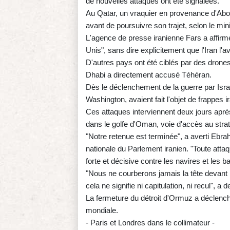
de nouvelles attaques ont été signalées.
Au Qatar, un vraquier en provenance d'Abou 
avant de poursuivre son trajet, selon le min
L'agence de presse iranienne Fars a affirmé 
Unis", sans dire explicitement que l'Iran l'av
D'autres pays ont été ciblés par des drone
Dhabi a directement accusé Téhéran.
Dès le déclenchement de la guerre par Israë
Washington, avaient fait l'objet de frappes i
Ces attaques interviennent deux jours aprè
dans le golfe d'Oman, voie d'accès au stra
"Notre retenue est terminée", a averti Ebr
nationale du Parlement iranien. "Toute atta
forte et décisive contre les navires et les 
"Nous ne courberons jamais la tête devant l
cela ne signifie ni capitulation, ni recul",
La fermeture du détroit d'Ormuz a déclench
mondiale.
- Paris et Londres dans le collimateur -