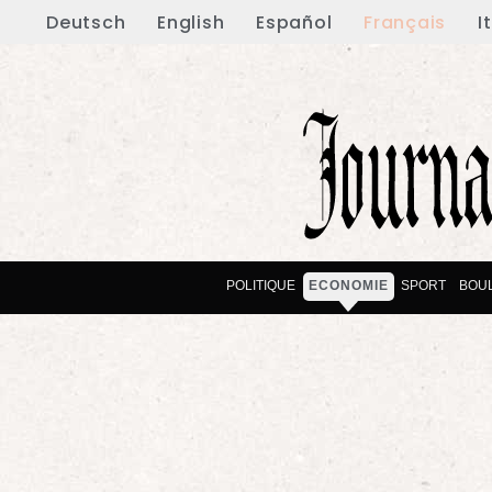
Deutsch
English
Español
Français
I
POLITIQUE
ECONOMIE
SPORT
BOU