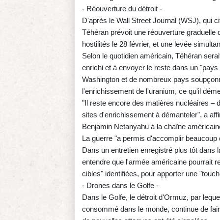
- Réouverture du détroit -
D'après le Wall Street Journal (WSJ), qui c
Téhéran prévoit une réouverture graduelle d
hostilités le 28 février, et une levée simul
Selon le quotidien américain, Téhéran serai
enrichi et à envoyer le reste dans un "pays t
Washington et de nombreux pays soupçonne
l'enrichissement de l'uranium, ce qu'il démen
"Il reste encore des matières nucléaires – de
sites d'enrichissement à démanteler", a aff
Benjamin Netanyahu à la chaîne américai
La guerre "a permis d'accomplir beaucoup de 
Dans un entretien enregistré plus tôt dans
entendre que l'armée américaine pourrait r
cibles" identifiées, pour apporter une "touch
- Drones dans le Golfe -
Dans le Golfe, le détroit d'Ormuz, par lequ
consommé dans le monde, continue de faire 