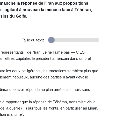
manche la réponse de l'Iran aux propositions
re, agitant à nouveau la menace face à Téhéran,
isins du Golfe.
Taille du texte:
 +représentants+ de l'Iran. Je ne l'aime pas — C'EST
ttres capitales le président américain dans un bref
tre les deux belligérants, les tractations semblent plus que
glement nébuleux, aucune des parties n'ayant dévoilé
é dimanche avoir répondu au plan américain, mais sans
ée à rapporter que la réponse de Téhéran, transmise via le
de la guerre (...) sur tous les fronts, en particulier au Liban,
ation maritime".