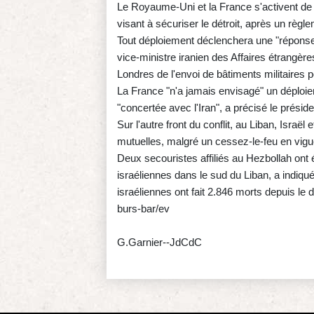
Le Royaume-Uni et la France s'activent de l
visant à sécuriser le détroit, après un règle
Tout déploiement déclenchera une "réponse 
vice-ministre iranien des Affaires étrangèr
Londres de l'envoi de bâtiments militaires p
La France "n'a jamais envisagé" un déploie
"concertée avec l'Iran", a précisé le prés
Sur l'autre front du conflit, au Liban, Israë
mutuelles, malgré un cessez-le-feu en vigue
Deux secouristes affiliés au Hezbollah ont 
israéliennes dans le sud du Liban, a indiqué
israéliennes ont fait 2.846 morts depuis le 
burs-bar/ev
G.Garnier--JdCdC