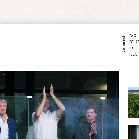
AEX
Euronext
BEL2
PX1
ISEQ
OSEB
PSI2
ENTE
BIOT
N150