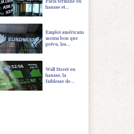
Paris termine en
hausse et
poursuit sa
course aux
records
Emploi américain
moins bon que
prévu, les
Bourses en
hausse
Wall Street en
hausse, la
faiblesse de
l'emploi nourrit
l'espoir d'une Fed
plus conciliante