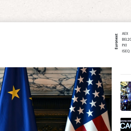
AEX
Euronext
BEL2
PX1
ISEQ
OSEB
PSI2
ENTE
BIOT
N150