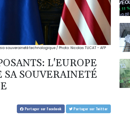
 sa souveraineté technologique / Photo: Nicolas TUCAT - AFP
POSANTS: L'EUROPE
 SA SOUVERAINETÉ
UE
Partager
sur Facebook
Partager
sur Twitter