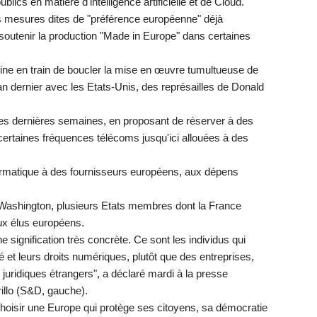
blics en matière d'intelligence artificielle et de Cloud.
es mesures dites de "préférence européenne" déjà
outenir la production "Made in Europe" dans certaines
 peine en train de boucler la mise en œuvre tumultueuse de
'an dernier avec les Etats-Unis, des représailles de Donald
ces dernières semaines, en proposant de réserver à des
certaines fréquences télécoms jusqu'ici allouées à des
nformatique à des fournisseurs européens, aux dépens
 Washington, plusieurs Etats membres dont la France
ux élus européens.
 signification très concrète. Ce sont les individus qui
té et leurs droits numériques, plutôt que des entreprises,
uridiques étrangers", a déclaré mardi à la presse
illo (S&D, gauche).
hoisir une Europe qui protège ses citoyens, sa démocratie