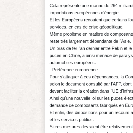
Cela représente une manne de 264 milliards
importations européennes d'énergie.
Et les Européens redoutent que certains fo
services, en cas de crise géopolitique.
Même problème en matière de composants in
reste très largement dépendante de l'Asie.
Un bras de fer l'an dernier entre Pékin et l
puces en Chine, a ainsi menacé de paralys
automobiles européens.
- Préférence européenne -
Pour s'attaquer à ces dépendances, la Comm
selon le document consulté par l'AFP, dont 
devant faciliter la création dans l'UE d'in
Ainsi qu'une nouvelle loi sur les puces élec
demande de composants fabriqués en Eur
Et enfin, des dispositions pour un recours 
et les services publics.
Si ces mesures devraient être relativement