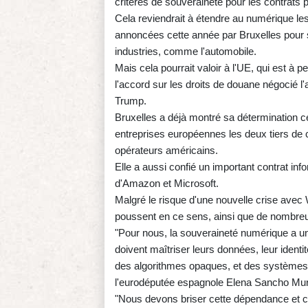
critères de souveraineté pour les contrats pu
Cela reviendrait à étendre au numérique l
annoncées cette année par Bruxelles pour s
industries, comme l'automobile.
Mais cela pourrait valoir à l'UE, qui est à
l'accord sur les droits de douane négocié l
Trump.
Bruxelles a déjà montré sa détermination 
entreprises européennes les deux tiers de 
opérateurs américains.
Elle a aussi confié un important contrat i
d'Amazon et Microsoft.
Malgré le risque d'une nouvelle crise avec
poussent en ce sens, ainsi que de nombre
"Pour nous, la souveraineté numérique a une
doivent maîtriser leurs données, leur identi
des algorithmes opaques, et des systèmes j
l'eurodéputée espagnole Elena Sancho Mur
"Nous devons briser cette dépendance et c