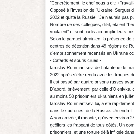
"Concrètement, le chef nous a dit: +Travaill
Opposé à l'invasion de l'Ukraine, Sergueï d
2022 et quitté la Russie: "Je n'aurais pas 
Nombre de ses collègues, dit-il, étaient "he
voulaient" et sont partis accomplir leurs mi
Selon le parquet ukrainien, la présence de 
centres de détention dans 49 régions de Ru
d'emprisonnement recensés en Ukraine o
- Cafards et souris crues -
Iaroslav Roumiantsev, de l'infanterie de mar
2022 après s'être rendu avec les troupes d
Il est passé par quatre prisons russes avant
D'abord, brièvement, par celle d'Olenivka, 
au moins 50 prisonniers ukrainiens en juille
Iaroslav Roumiantsev, lui, a été rapidement
dans le sud-ouest de la Russie. Un endroit qu
A son arrivée, il raconte, qu'avec environ 2
geôliers les frappant de tous côtés. Un co
prisonniers, et une torture déjà infligée dan