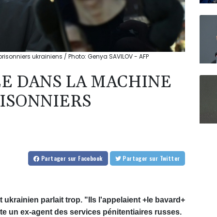
prisonniers ukrainiens / Photo: Genya SAVILOV - AFP
ÉE DANS LA MACHINE
RISONNIERS
Partager
sur Facebook
Partager
sur Twitter
 ukrainien parlait trop. "Ils l'appelaient +le bavard+
te un ex-agent des services pénitentiaires russes.