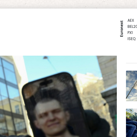
AEX
Euronext
BEL2
PX1
ISEQ
OSEB
PSI2
ENTE
BIOT
N150