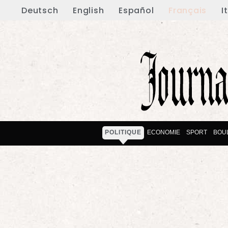
Deutsch
English
Español
Français
I
POLITIQUE
ECONOMIE
SPORT
BOU