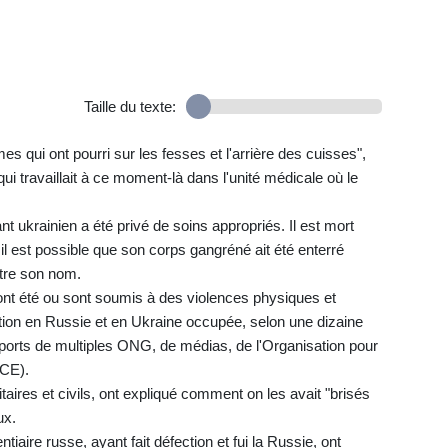
Taille du texte:
s qui ont pourri sur les fesses et l'arrière des cuisses",
 qui travaillait à ce moment-là dans l'unité médicale où le
nt ukrainien a été privé de soins appropriés. Il est mort
il est possible que son corps gangréné ait été enterré
tre son nom.
s ont été ou sont soumis à des violences physiques et
ion en Russie et en Ukraine occupée, selon une dizaine
pports de multiples ONG, de médias, de l'Organisation pour
SCE).
itaires et civils, ont expliqué comment on les avait "brisés
ux.
iaire russe, ayant fait défection et fui la Russie, ont