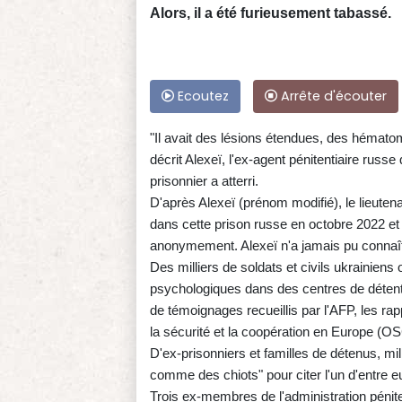
Alors, il a été furieusement tabassé.
Ecoutez
Arrête d'écouter
"Il avait des lésions étendues, des hématome
décrit Alexeï, l'ex-agent pénitentiaire russe
prisonnier a atterri.
D'après Alexeï (prénom modifié), le lieutena
dans cette prison russe en octobre 2022 et 
anonymement. Alexeï n'a jamais pu connaî
Des milliers de soldats et civils ukrainien
psychologiques dans des centres de détent
de témoignages recueillis par l'AFP, les ra
la sécurité et la coopération en Europe (O
D'ex-prisonniers et familles de détenus, mil
comme des chiots" pour citer l'un d'entre e
Trois ex-membres de l'administration pénitent