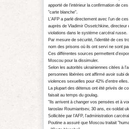
apporté de l'intérieur la confirmation de ces
"carte blanche".
L'AFP a parlé directement avec l'un de ces 
auprès de Vladimir Ossetchkine, directeur
violations dans le système carcéral russe.
Par mesure de sécurité, l'identité de ces t
nom des prisons où ils ont servi ne sont pa
Ces différentes sources permettent d'expos
Moscou pour la dissimuler.
Selon les autorités ukrainiennes citées à
personnes libérées ont affirmé avoir subi 
violences sexuelles pour 42% d'entre elles.
La plupart des détenus ont été privés de 
faisait au temps du goulag.
"Ils arrivent à changer vos pensées et à vou
Iaroslav Roumiantsev, 30 ans, ex-soldat ukr
Sollicitée par l'AFP, l'administration carcé
Poutine a assuré que Moscou traitait "hum