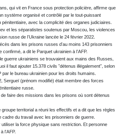
ns, qui vit en France sous protection policière, affirme que
n système organisé et contrôlé par le tout-puissant
 pénitentiaire, avec la complicité des organes judiciaires.
iev et les séparatistes soutenus par Moscou, les violences
asion russe de l'Ukraine lancée le 24 février 2022.
décès dans les prisons russes d'au moins 143 prisonniers
e confirmé, a dit le Parquet ukrainien à l'AFP.
 de guerre ukrainiens se trouvaient aux mains des Russes,
i il faut ajouter 15.378 civils "détenus illégalement", selon
par le bureau ukrainien pour les droits humains.
022, Sergueï (prénom modifié) était membre des forces
énitentiaire russe.
é de faire des missions dans les prisons où sont détenus
roupe territorial a réuni les effectifs et a dit que les règles
e cadre du travail avec les prisonniers de guerre.
 utiliser la force physique sans restriction. Et personne
 à l'AFP.