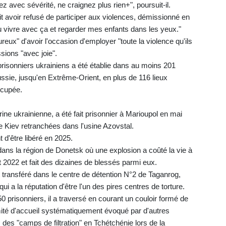
ez avec sévérité, ne craignez plus rien+", poursuit-il.
it avoir refusé de participer aux violences, démissionné en
pu vivre avec ça et regarder mes enfants dans les yeux."
ureux" d'avoir l'occasion d'employer "toute la violence qu'ils
ssions "avec joie".
prisonniers ukrainiens a été établie dans au moins 201
ssie, jusqu'en Extrême-Orient, en plus de 116 lieux
ccupée.
ine ukrainienne, a été fait prisonnier à Marioupol en mai
e Kiev retranchées dans l'usine Azovstal.
 d'être libéré en 2025.
dans la région de Donetsk où une explosion a coûté la vie à
t 2022 et fait des dizaines de blessés parmi eux.
 transféré dans le centre de détention N°2 de Taganrog,
i a la réputation d'être l'un des pires centres de torture.
50 prisonniers, il a traversé en courant un couloir formé de
mité d'accueil systématiquement évoqué par d'autres
s des "camps de filtration" en Tchétchénie lors de la