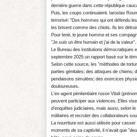
dernière guerre dans cette république cauc
Puis, les coups continuaient. Iaroslav Rou
terrorisé: "Des hommes qui ont défendu leur 
les brisent comme des chiots. Ils les détrui
Pour tenir, le jeune homme et ses compagnon
"Je suis un être humain et j'ai de la valeur".
Le Bureau des institutions démocratiques 
septembre 2025 un rapport basé sur le témo
Selon cette source, les "méthodes de tortur
parties génitales; des attaques de chiens;
pendaisons simulées; des exercices physiqu
douloureuses.
L'ex-agent pénitentiaire russe Vitali (pré
peuvent participer aux violences. Elles vise
d'enquêtes judiciaires, mais aussi, selon l
militaires et recruter des collaborateurs sou
La nourriture est aussi utilisée pour casse
moments de sa captivité, il n'avait que "d