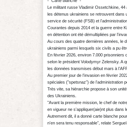
- "Carte blanche" -
Le militant russe Vladimir Ossetchkine, 44 a
les détenus ukrainiens se retrouvent dans u
service de sécurité (FSB) et l'administration
Courantes depuis 2014 et la guerre entre K
en détention ont été démultipliées par l'inv
Au cours des quatre dernières années, le 
ukrainiens parmi lesquels six civils a pu êtr
En février 2026, environ 7.000 prisonniers
selon le président Volodymyr Zelensky. A quo
les données transmises début mars à l'AFP 
Au premier jour de l'invasion en février 2
spéciales ("spetsnaz") de l'administration p
Très vite, sa hiérarchie propose à son unit
des Ukrainiens.
"Avant la première mission, le chef de notre g
en vigueur ne s'appliquer(aie)nt plus dans l
Autrement dit, il a donné carte blanche pour
n'en sera tenu responsable", relate Sergueï