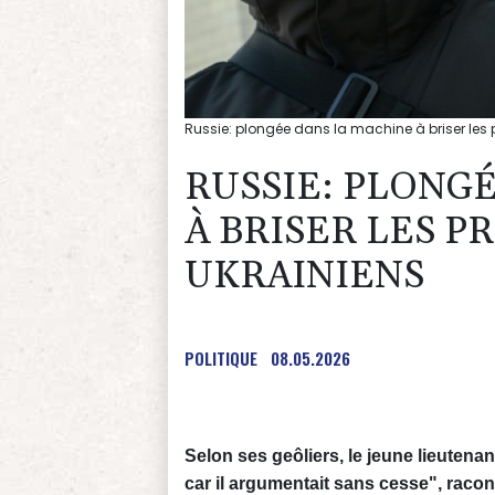
Russie: plongée dans la machine à briser les 
RUSSIE: PLONG
À BRISER LES P
UKRAINIENS
POLITIQUE
08.05.2026
Selon ses geôliers, le jeune lieutenant
car il argumentait sans cesse", racon