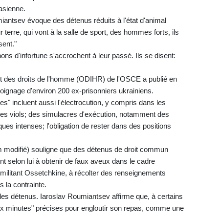
asienne.
miantsev évoque des détenus réduits à l'état d'animal
terre, qui vont à la salle de sport, des hommes forts, ils
sent."
s d'infortune s'accrochent à leur passé. Ils se disent:
et des droits de l'homme (ODIHR) de l'OSCE a publié en
ignage d'environ 200 ex-prisonniers ukrainiens.
es" incluent aussi l'électrocution, y compris dans les
 des viols; des simulacres d'exécution, notamment des
es intenses; l'obligation de rester dans des positions
nom modifié) souligne que des détenus de droit commun
nt selon lui à obtenir de faux aveux dans le cadre
e militant Ossetchkine, à récolter des renseignements
s la contrainte.
r les détenus. Iaroslav Roumiantsev affirme que, à certains
eux minutes" précises pour engloutir son repas, comme une