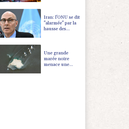
les Etats-Unis
Iran: l'ONU se dit
"alarmée" par la
hausse des
exécutions
depuis mars
Une grande
marée noire
menace une
réserve naturelle
d'Oman, selon
des ONG