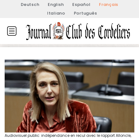
Deutsch
English
Español
Français
Italiano
Português
Audiovisuel public: indépendance en recul avec le rapport Alloncle,