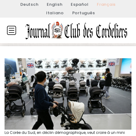
Deutsch
English
Español
Français
Italiano
Português
La Corée du Sud, en déclin démographique, veut croire à un mini