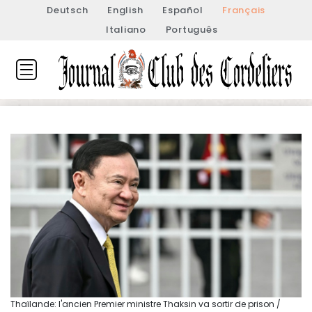
Deutsch
English
Español
Français
Italiano
Português
Thaïlande: l'ancien Premier ministre Thaksin va sortir de prison /