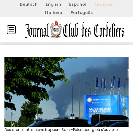
Deutsch
English
Español
Français
Italiano
Português
Des drones ukrainiens frappent Saint-Pétersbourg où s'ouvre le