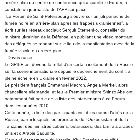
arrière-plan du centre de conférence qui accueille le Forum, a
constaté un journaliste de l'AFP sur place.
"Le Forum de Saint-Pétersbourg s'ouvre sur un joli panache de
fumée noire en arrière-plan après les frappes ukrainiennes", a
écrit sur les réseaux sociaux Serguiï Sternenko, conseiller du
ministre ukrainien de la Défense, en publiant une vidéo montrant
des délégués se rendant sur le lieu de la manifestation avec de la
fumée visible en arrière-plan.
- Davos russe -
Le SPIEF est devenu le reflet d'un certain isolement de la Russie
sur la scène internationale depuis le déclenchement du conflit à
pleine échelle en Ukraine en février 2022.
Le président français Emmanuel Macron, Angela Merkel, alors
chancelière allemande, et feu le Premier ministre Shinzo Abe ont
notamment fait partie de la liste des intervenants à ce Forum
dans les années 2010.
Cette année, la liste des participants inclut les noms d'alliés de la
Russie, parmi lesquels les présidents de l'Ouzbékistan et de la
Tanzanie, des ministres cubains, bélarusses, des Emirats arabes
unis et d'Arabie Saoudite.
L'envoyé économique du Kremlin, Kirill Dmitriev, a qualifié