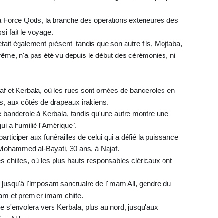
a Force Qods, la branche des opérations extérieures des
si fait le voyage.
était également présent, tandis que son autre fils, Mojtaba,
prême, n'a pas été vu depuis le début des cérémonies, ni
f et Kerbala, où les rues sont ornées de banderoles en
ts, aux côtés de drapeaux irakiens.
 banderole à Kerbala, tandis qu'une autre montre une
ui a humilié l'Amérique".
rticiper aux funérailles de celui qui a défié la puissance
 Mohammed al-Bayati, 30 ans, à Najaf.
res chiites, où les plus hauts responsables cléricaux ont
, jusqu'à l'imposant sanctuaire de l'imam Ali, gendre du
lam et premier imam chiite.
le s'envolera vers Kerbala, plus au nord, jusqu'aux