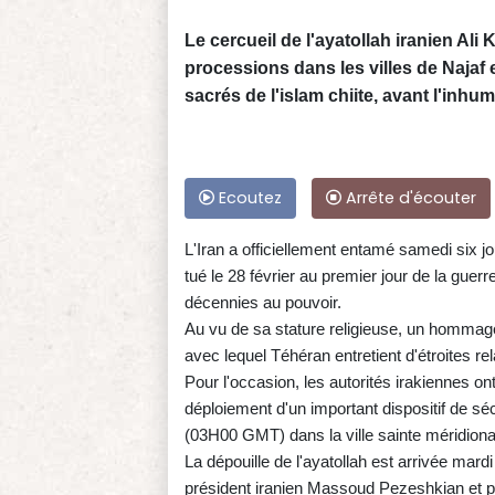
Le cercueil de l'ayatollah iranien Ali
processions dans les villes de Najaf e
sacrés de l'islam chiite, avant l'inhu
Ecoutez
Arrête d'écouter
L'Iran a officiellement entamé samedi six 
tué le 28 février au premier jour de la guerr
décennies au pouvoir.
Au vu de sa stature religieuse, un hommage 
avec lequel Téhéran entretient d'étroites rel
Pour l'occasion, les autorités irakiennes on
déploiement d'un important dispositif de sé
(03H00 GMT) dans la ville sainte méridiona
La dépouille de l'ayatollah est arrivée mardi s
président iranien Massoud Pezeshkian et par