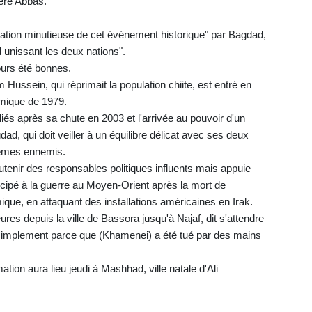
rère Abbas.
ication minutieuse de cet événement historique" par Bagdad,
nd unissant les deux nations".
jours été bonnes.
ussein, qui réprimait la population chiite, est entré en
lamique de 1979.
és après sa chute en 2003 et l'arrivée au pouvoir d'un
d, qui doit veiller à un équilibre délicat avec ses deux
mêmes ennemis.
outenir des responsables politiques influents mais appuie
cipé à la guerre au Moyen-Orient après la mort de
que, en attaquant des installations américaines en Irak.
res depuis la ville de Bassora jusqu'à Najaf, dit s'attendre
 "simplement parce que (Khamenei) a été tué par des mains
tion aura lieu jeudi à Mashhad, ville natale d'Ali