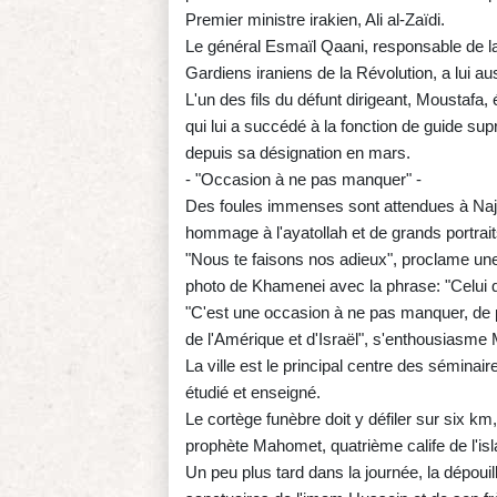
Premier ministre irakien, Ali al-Zaïdi.
Le général Esmaïl Qaani, responsable de l
Gardiens iraniens de la Révolution, a lui aus
L'un des fils du défunt dirigeant, Moustafa, 
qui lui a succédé à la fonction de guide su
depuis sa désignation en mars.
- "Occasion à ne pas manquer" -
Des foules immenses sont attendues à Naja
hommage à l'ayatollah et de grands portrai
"Nous te faisons nos adieux", proclame une
photo de Khamenei avec la phrase: "Celui q
"C'est une occasion à ne pas manquer, de pa
de l'Amérique et d'Israël", s'enthousiasme
La ville est le principal centre des séminai
étudié et enseigné.
Le cortège funèbre doit y défiler sur six km
prophète Mahomet, quatrième calife de l'is
Un peu plus tard dans la journée, la dépouil