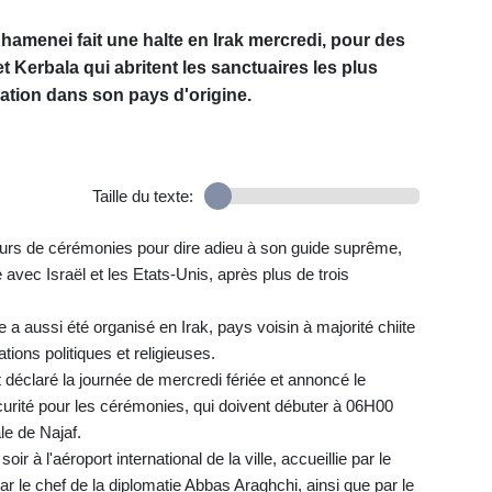
 Khamenei fait une halte en Irak mercredi, pour des
t Kerbala qui abritent les sanctuaires les plus
mation dans son pays d'origine.
Taille du texte:
jours de cérémonies pour dire adieu à son guide suprême,
e avec Israël et les Etats-Unis, après plus de trois
a aussi été organisé en Irak, pays voisin à majorité chiite
ations politiques et religieuses.
t déclaré la journée de mercredi fériée et annoncé le
curité pour les cérémonies, qui doivent débuter à 06H00
le de Najaf.
oir à l'aéroport international de la ville, accueillie par le
 le chef de la diplomatie Abbas Araghchi, ainsi que par le