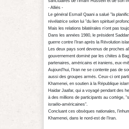
sanctuaires de l'imam Hussein et de son f
- Alliés -
Le général Esmaïl Qaani a salué "la planif
révélatrice selon lui "du lien spirituel profo
Mais les relations bilatérales n'ont pas tou
Dans les années 1980, le président Saddam H
guerre contre l'Iran après la Révolution is
Les deux pays sont devenus de proches alli
gouvernement dominé par les chiites à Bagda
partenaires, américains et iraniens, eux-
Aujourd'hui, l'Iran ne se contente pas de s
aussi des groupes armés. Ceux-ci ont parti
Khamenei, en soutien à la République islami
Haidar Jaafar, qui a voyagé pendant des heu
à des millions de participants au cortège,
israélo-américaines".
Concluant ces obsèques nationales, l'inhuma
Khamenei, dans le nord-est de l'Iran.