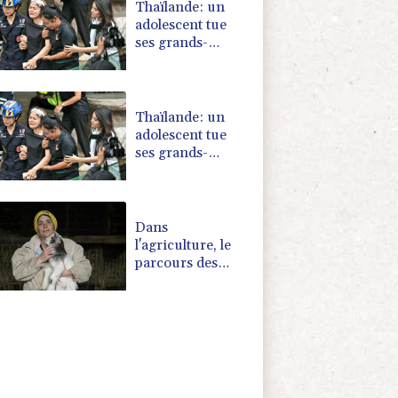
Thaïlande: un
adolescent tue
ses grands-
parents puis cinq
personnes dans
son lycée
Thaïlande: un
adolescent tue
ses grands-
parents puis six
personnes dans
son lycée
Dans
l'agriculture, le
parcours des
combattantes