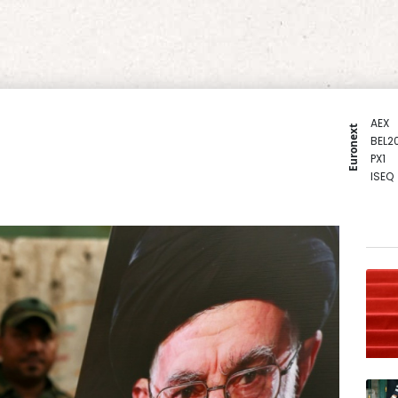
AEX
Euronext
BEL2
PX1
ISEQ
OSEB
PSI2
ENTE
BIOT
N150