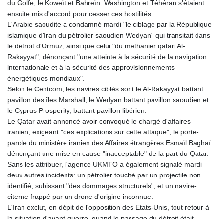
du Golfe, le Koweït et Bahreïn. Washington et Téhéran s'étaient
ensuite mis d'accord pour cesser ces hostilités.
L'Arabie saoudite a condamné mardi "le ciblage par la République
islamique d'Iran du pétrolier saoudien Wedyan" qui transitait dans
le détroit d'Ormuz, ainsi que celui "du méthanier qatari Al-
Rakayyat", dénonçant "une atteinte à la sécurité de la navigation
internationale et à la sécurité des approvisionnements
énergétiques mondiaux".
Selon le Centcom, les navires ciblés sont le Al-Rakayyat battant
pavillon des îles Marshall, le Wedyan battant pavillon saoudien et
le Cyprus Prosperity, battant pavillon libérien.
Le Qatar avait annoncé avoir convoqué le chargé d'affaires
iranien, exigeant "des explications sur cette attaque"; le porte-
parole du ministère iranien des Affaires étrangères Esmaïl Baghaï
dénonçant une mise en cause "inacceptable" de la part du Qatar.
Sans les attribuer, l'agence UKMTO a également signalé mardi
deux autres incidents: un pétrolier touché par un projectile non
identifié, subissant "des dommages structurels", et un navire-
citerne frappé par un drone d'origine inconnue.
L'Iran exclut, en dépit de l'opposition des Etats-Unis, tout retour à
la situation d'avant-guerre, quand le passage du détroit était