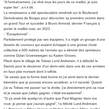
"A l'entraînement, j'ai rêvé tous les jours de ce maillot, je suis
super fier", a-t-il dit.
La renaissance a été spectaculaire vendredi sur le Boulevard
Demokratsia de Burgas pour décrocher sa première victoire dans
un grand Tour et succéder à Bruno Armirail, dernier Français à
porter le maillot rose, en 2023.
- "Exceptionnel" -
Parfaitement protégé par ses équipiers, il a réglé un groupe d'une
dizaine de coureurs qui avaient échappé à une grosse chute
collective à 600 mètres de l'arrivée qui a éliminé des sprinteurs
comme Dylan Groenewegen ou Kaden Groves.
Placé dans le sillage de Tobias Lund Andresen, il a déboîté le
Danois pour le devancer d'un demi-vélo dans une de ces arrivées
en faux-plat montant dont il raffole.
"Je savais que la forme était bonne et j'ai senti dans le dernier
kilomètre que je pouvais encore accélérer, a-t-il raconté. Quand
j'ai vu Tobias me passer sur la droite, j'ai directement pris sa roue
et je savais que j'allais gagner, c'était exceptionnel".
"Si ça avait été quelqu'un d'autre que Paul Magnier dans ma
roue, je pense que j'aurais gagné", l'a félicité Lund Andresen.
Le Britannique Ethan Vernon et l'Italien Jonathan Milan, maillot