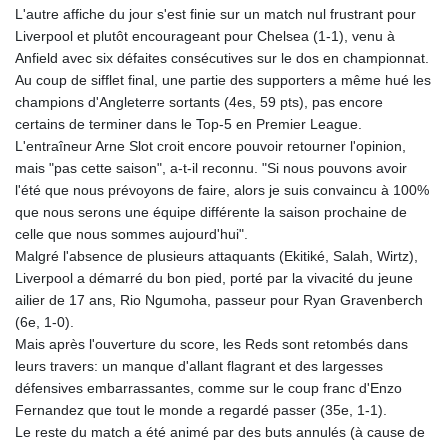
L'autre affiche du jour s'est finie sur un match nul frustrant pour
Liverpool et plutôt encourageant pour Chelsea (1-1), venu à
Anfield avec six défaites consécutives sur le dos en championnat.
Au coup de sifflet final, une partie des supporters a même hué les
champions d'Angleterre sortants (4es, 59 pts), pas encore
certains de terminer dans le Top-5 en Premier League.
L'entraîneur Arne Slot croit encore pouvoir retourner l'opinion,
mais "pas cette saison", a-t-il reconnu. "Si nous pouvons avoir
l'été que nous prévoyons de faire, alors je suis convaincu à 100%
que nous serons une équipe différente la saison prochaine de
celle que nous sommes aujourd'hui".
Malgré l'absence de plusieurs attaquants (Ekitiké, Salah, Wirtz),
Liverpool a démarré du bon pied, porté par la vivacité du jeune
ailier de 17 ans, Rio Ngumoha, passeur pour Ryan Gravenberch
(6e, 1-0).
Mais après l'ouverture du score, les Reds sont retombés dans
leurs travers: un manque d'allant flagrant et des largesses
défensives embarrassantes, comme sur le coup franc d'Enzo
Fernandez que tout le monde a regardé passer (35e, 1-1).
Le reste du match a été animé par des buts annulés (à cause de