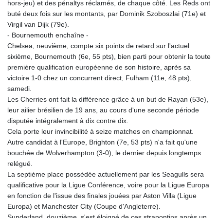
hors-jeu) et des pénaltys réclamés, de chaque côté. Les Reds ont
buté deux fois sur les montants, par Dominik Szoboszlai (71e) et
Virgil van Dijk (79e).
- Bournemouth enchaîne -
Chelsea, neuvième, compte six points de retard sur l'actuel
sixième, Bournemouth (6e, 55 pts), bien parti pour obtenir la toute
première qualification européenne de son histoire, après sa
victoire 1-0 chez un concurrent direct, Fulham (11e, 48 pts),
samedi.
Les Cherries ont fait la différence grâce à un but de Rayan (53e),
leur ailier brésilien de 19 ans, au cours d'une seconde période
disputée intégralement à dix contre dix.
Cela porte leur invincibilité à seize matches en championnat.
Autre candidat à l'Europe, Brighton (7e, 53 pts) n'a fait qu'une
bouchée de Wolverhampton (3-0), le dernier depuis longtemps
relégué.
La septième place possédée actuellement par les Seagulls sera
qualificative pour la Ligue Conférence, voire pour la Ligue Europa
en fonction de l'issue des finales jouées par Aston Villa (Ligue
Europa) et Manchester City (Coupe d'Angleterre).
Sunderland, douzième, s'est éloigné de ces strapontins après un