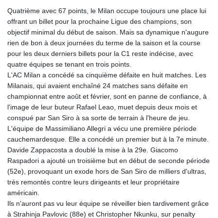
Quatrième avec 67 points, le Milan occupe toujours une place lui
offrant un billet pour la prochaine Ligue des champions, son
objectif minimal du début de saison. Mais sa dynamique n'augure
rien de bon à deux journées du terme de la saison et la course
pour les deux derniers billets pour la C1 reste indécise, avec
quatre équipes se tenant en trois points.
L'AC Milan a concédé sa cinquième défaite en huit matches. Les
Milanais, qui avaient enchaîné 24 matches sans défaite en
championnat entre août et février, sont en panne de confiance, à
l'image de leur buteur Rafael Leao, muet depuis deux mois et
conspué par San Siro à sa sorte de terrain à l'heure de jeu.
L'équipe de Massimiliano Allegri a vécu une première période
cauchemardesque. Elle a concédé un premier but à la 7e minute.
Davide Zappacosta a doublé la mise à la 29e. Giacomo
Raspadori a ajouté un troisième but en début de seconde période
(52e), provoquant un exode hors de San Siro de milliers d'ultras,
très remontés contre leurs dirigeants et leur propriétaire
américain.
Ils n'auront pas vu leur équipe se réveiller bien tardivement grâce
à Strahinja Pavlovic (88e) et Christopher Nkunku, sur penalty