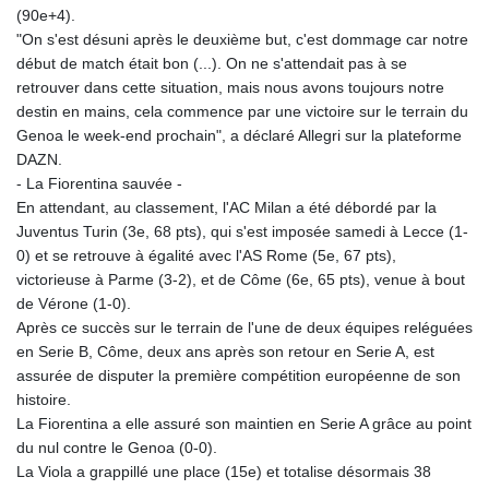
(90e+4).
"On s'est désuni après le deuxième but, c'est dommage car notre
début de match était bon (...). On ne s'attendait pas à se
retrouver dans cette situation, mais nous avons toujours notre
destin en mains, cela commence par une victoire sur le terrain du
Genoa le week-end prochain", a déclaré Allegri sur la plateforme
DAZN.
- La Fiorentina sauvée -
En attendant, au classement, l'AC Milan a été débordé par la
Juventus Turin (3e, 68 pts), qui s'est imposée samedi à Lecce (1-
0) et se retrouve à égalité avec l'AS Rome (5e, 67 pts),
victorieuse à Parme (3-2), et de Côme (6e, 65 pts), venue à bout
de Vérone (1-0).
Après ce succès sur le terrain de l'une de deux équipes reléguées
en Serie B, Côme, deux ans après son retour en Serie A, est
assurée de disputer la première compétition européenne de son
histoire.
La Fiorentina a elle assuré son maintien en Serie A grâce au point
du nul contre le Genoa (0-0).
La Viola a grappillé une place (15e) et totalise désormais 38