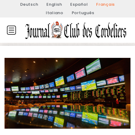
Deutsch
English
Español
Français
Italiano
Português