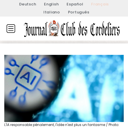
Deutsch
English
Español
Français
Italiano
Português
L'IA responsable pénalement, l'idée n'est plus un fantasme / Photo: