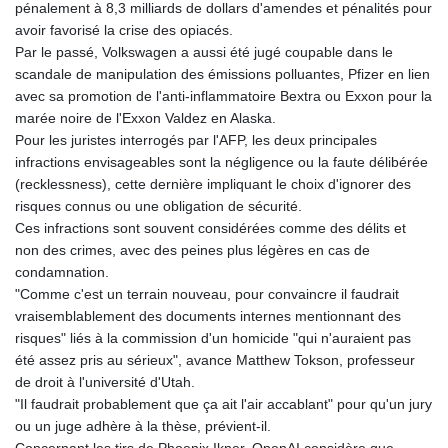
pénalement à 8,3 milliards de dollars d'amendes et pénalités pour
avoir favorisé la crise des opiacés.
Par le passé, Volkswagen a aussi été jugé coupable dans le
scandale de manipulation des émissions polluantes, Pfizer en lien
avec sa promotion de l'anti-inflammatoire Bextra ou Exxon pour la
marée noire de l'Exxon Valdez en Alaska.
Pour les juristes interrogés par l'AFP, les deux principales
infractions envisageables sont la négligence ou la faute délibérée
(recklessness), cette dernière impliquant le choix d'ignorer des
risques connus ou une obligation de sécurité.
Ces infractions sont souvent considérées comme des délits et
non des crimes, avec des peines plus légères en cas de
condamnation.
"Comme c'est un terrain nouveau, pour convaincre il faudrait
vraisemblablement des documents internes mentionnant des
risques" liés à la commission d'un homicide "qui n'auraient pas
été assez pris au sérieux", avance Matthew Tokson, professeur
de droit à l'université d'Utah.
"Il faudrait probablement que ça ait l'air accablant" pour qu'un jury
ou un juge adhère à la thèse, prévient-il.
Concernant les tirs de Phoenix Ikner, OpenAI considère que