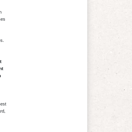
n
ses
s.
t
nt
n
 est
rd,