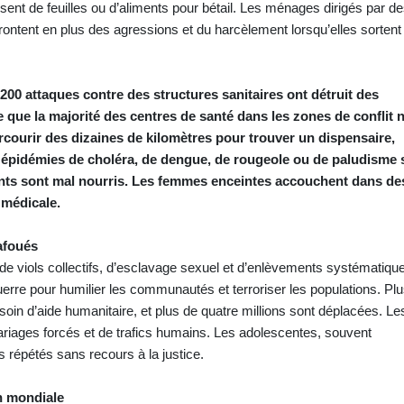
ssent de feuilles ou d’aliments pour bétail. Les ménages dirigés par d
rontent en plus des agressions et du harcèlement lorsqu’elles sortent
200 attaques contre des structures sanitaires ont détruit des
 que la majorité des centres de santé dans les zones de conflit 
rcourir des dizaines de kilomètres pour trouver un dispensaire,
épidémies de choléra, de dengue, de rougeole ou de paludisme 
fants sont mal nourris. Les femmes enceintes accouchent dans de
 médicale.
afoués
de viols collectifs, d’esclavage sexuel et d’enlèvements systématiqu
erre pour humilier les communautés et terroriser les populations. Pl
soin d’aide humanitaire, et plus de quatre millions sont déplacées. Le
iages forcés et de trafics humains. Les adolescentes, souvent
s répétés sans recours à la justice.
on mondiale