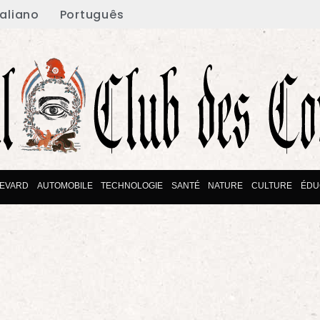
taliano
Português
EVARD
AUTOMOBILE
TECHNOLOGIE
SANTÉ
NATURE
CULTURE
ÉDU