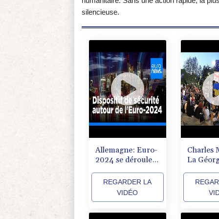
humanitaire. Sans une action rapide, la pl
silencieuse.
Allemagne: Euro-
Charles 
2024 se déroulera
La Géorg
sous haute
s'éloigne
sécurité
l'adhésio
REGARDER LA
REGAR
VIDÉO
VI