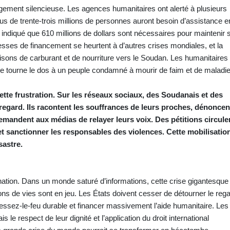
ement silencieuse. Les agences humanitaires ont alerté à plusieurs
lus de trente-trois millions de personnes auront besoin d’assistance e
ndiqué que 610 millions de dollars sont nécessaires pour maintenir 
esses de financement se heurtent à d’autres crises mondiales, et la
isons de carburant et de nourriture vers le Soudan. Les humanitaires
e tourne le dos à un peuple condamné à mourir de faim et de maladie
cette frustration. Sur les réseaux sociaux, des Soudanais et des
regard. Ils racontent les souffrances de leurs proches, dénoncen
 demandent aux médias de relayer leurs voix. Des pétitions circule
et sanctionner les responsables des violences. Cette mobilisatio
sastre.
ination. Dans un monde saturé d’informations, cette crise gigantesque
lions de vies sont en jeu. Les États doivent cesser de détourner le rega
cessez‑le‑feu durable et financer massivement l’aide humanitaire. Les
le respect de leur dignité et l’application du droit international