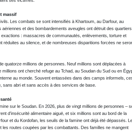
itent ses victimes.
t massif
 civils. Les combats se sont intensifiés à Khartoum, au Darfour, au
es aériennes et des bombardements aveugles ont détruit des quartiers
des exactions : massacres de communautés, enlèvements, torture et
t réduites au silence, et de nombreuses disparitions forcées ne sero
de quatorze millions de personnes. Neuf millions sont déplacées à
tre millions ont cherché refuge au Tchad, au Soudan du Sud ou en Égy
 interne au monde. Souvent entassées dans des camps informels, ce
te, sans abri et sans accès à des services de base.
 santé
amine sur le Soudan. En 2026, plus de vingt millions de personnes – so
ent d’insécurité alimentaire aiguë, et six millions sont au bord de la
four et du Kordofan, les seuils de la famine ont déjà été dépassés. L
 et les routes coupées par les combattants. Des familles ne mangent