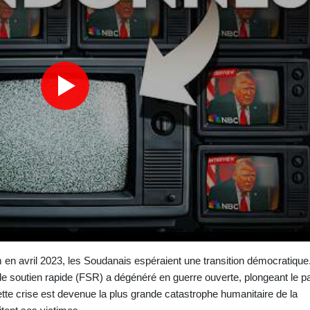
en avril 2023, les Soudanais espéraient une transition démocratique
s de soutien rapide (FSR) a dégénéré en guerre ouverte, plongeant le p
tte crise est devenue la plus grande catastrophe humanitaire de la