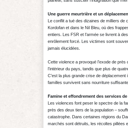
planète, sans susciter l’indignation que mér
Une guerre meurtrière et un déplacemen
Le conflit a tué des dizaines de milliers de
Kordofan et dans le Nil Bleu, où des frapp
entiers. Les FSR et l’armée se livrent à 
enrôlement forcé. Les victimes sont souven
jamais élucidées.
Cette violence a provoqué l’exode de près 
l’intérieur du pays, tandis que plus de qua
C’est la plus grande crise de déplacement
familles survivent sans nourriture suffisan
Famine et effondrement des services de
Les violences font peser le spectre de la f
près des deux tiers de la population – souffr
catastrophe. Dans certaines régions du Dar
marchés sont détruits, les récoltes pillées