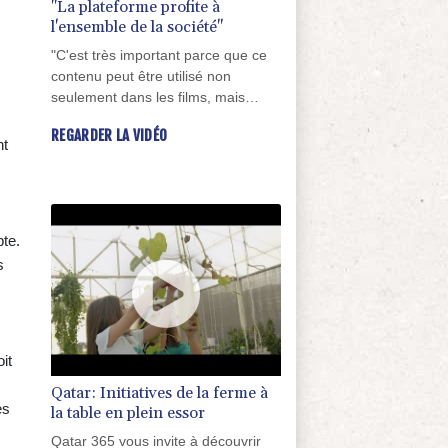
"La plateforme profite à
l'ensemble de la société"
"C'est très important parce que ce
contenu peut être utilisé non
seulement dans les films, mais
aussi dans les manuels que l'institut
REGARDER LA VIDÉO
crée pour la communauté
nt
éducative", estime Anna Tsiarta,
responsable de l'éducation à
l'Institut pédagogique de Chypre.
pte.
s
it
Qatar: Initiatives de la ferme à
es
la table en plein essor
Qatar 365 vous invite à découvrir