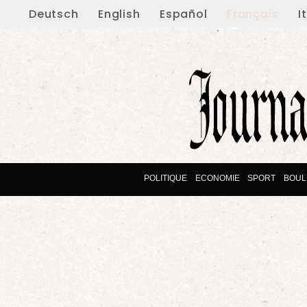
Deutsch
English
Español
Français
I
POLITIQUE
ECONOMIE
SPORT
BOUL