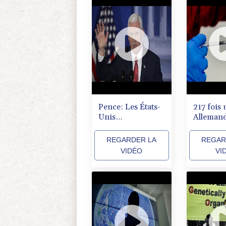
Pence: Les États-
217 fois 
Unis
Allemand
continueront à
contre le
soutenir l'Ukraine
REGARDER LA
REGAR
VIDÉO
VI