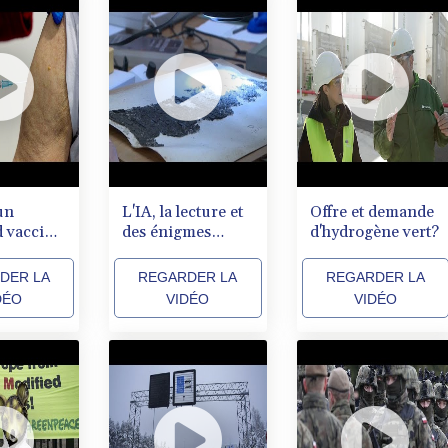
un
L'IA, la lecture et
Offre et demande
 vacciné
des énigmes
d'hydrogène vert?
 Covid-19
millénaires
DER LA
REGARDER LA
REGARDER LA
DÉO
VIDÉO
VIDÉO