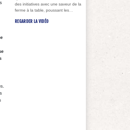
es
des initiatives avec une saveur de la
ferme à la table, poussant les
individus vers des pratiques plus
REGARDER LA VIDÉO
durables.
ne
se
s
es.
us
s