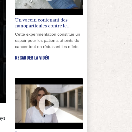
Un vaccin contenant des
nanoparticules contre le
cancer?
Cette expérimentation constitue un
espoir pour les patients atteints de
cancer tout en réduisant les effets
secondaires de la chimiothérapie et
REGARDER LA VIDÉO
de la radiothérapie. Notre reportage
à Valence, en Espagne.
.
ays