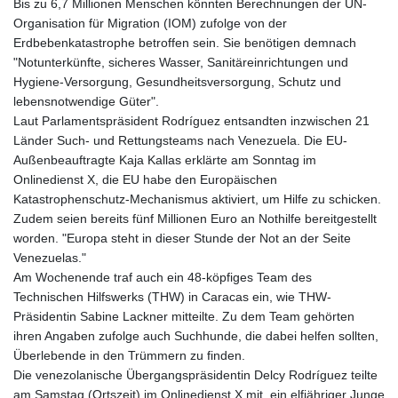
Bis zu 6,7 Millionen Menschen könnten Berechnungen der UN-
Organisation für Migration (IOM) zufolge von der
Erdbebenkatastrophe betroffen sein. Sie benötigen demnach
"Notunterkünfte, sicheres Wasser, Sanitäreinrichtungen und
Hygiene-Versorgung, Gesundheitsversorgung, Schutz und
lebensnotwendige Güter".
Laut Parlamentspräsident Rodríguez entsandten inzwischen 21
Länder Such- und Rettungsteams nach Venezuela. Die EU-
Außenbeauftragte Kaja Kallas erklärte am Sonntag im
Onlinedienst X, die EU habe den Europäischen
Katastrophenschutz-Mechanismus aktiviert, um Hilfe zu schicken.
Zudem seien bereits fünf Millionen Euro an Nothilfe bereitgestellt
worden. "Europa steht in dieser Stunde der Not an der Seite
Venezuelas."
Am Wochenende traf auch ein 48-köpfiges Team des
Technischen Hilfswerks (THW) in Caracas ein, wie THW-
Präsidentin Sabine Lackner mitteilte. Zu dem Team gehörten
ihren Angaben zufolge auch Suchhunde, die dabei helfen sollten,
Überlebende in den Trümmern zu finden.
Die venezolanische Übergangspräsidentin Delcy Rodríguez teilte
am Samstag (Ortszeit) im Onlinedienst X mit, ein elfjähriger Junge