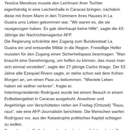
Yessica Mendoza musste den Leichnam ihrer Tochter
eigenhändig in eine Leichenhalle in Caracas bringen, nachdem
diese mit ihrem Mann in den Trümmern ihres Hauses in La
Guaira ums Leben gekommen war. "Wir waren es, die sie
rausgezogen haben. Es gab überhaupt keine Hilfe", sagte die 43-
Jährige der Nachrichtenagentur AFP.
Die Regierung schränkte den Zugang zum Bundesstaat La
Guaira ein und entsandte Militär in die Region. Freiwillige Helfer
mussten für den Zugang einen Sicherheitspass beantragen. "Man
braucht eine Genehmigung, um helfen zu können, das muss man
sich einmal vorstellen", sagte der 27-jährige Carlos Itriago. Der 53
Jahre alte Ezequiel Rivero sagte, er stehe schon seit dem frühen
Morgen an, um einen Pass zu bekommen. "Wieviele Leben
haben wir seither verloren", fragte er.
Interimspräsidentin Rodríguez wurde bei einem Besuch in einem
Erdbebengebiet in Caracas ausgebuht. Anwohner und
Angehörige von Verschütteten riefen am Freitag (Ortszeit) "Raus,
raus", wie eine AFP-Journalistin berichtete. Die Menschen warfen
Rodríguez vor, aus der Katastrophe politisches Kapital schlagen
zu wollen.