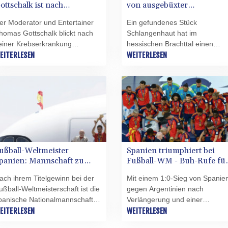
ottschalk ist nach
von ausgebüxter
Warum die Tiere starben, war
rebserkrankung vorsichtig
Würgeschlange in Hessen
demnach noch unklar.
er Moderator und Entertainer
Ein gefundenes Stück
ptimistisch
entdeckt
homas Gottschalk blickt nach
Schlangenhaut hat im
einer Krebserkrankung
hessischen Brachttal einen
orsichtig optimistisch in die
EITERLESEN
Polizeieinsatz ausgelöst. Die
WEITERLESEN
ukunft. "Ich bin auf dem Weg
Haut stamme möglicherweise
urück ins Leben", sagte der 76-
von einem ausgebüxten
ährige der Illustrierten "Bunte"
Königspython, teilten die
aut Vorabmeldung vom
Beamten am Mittwoch in
ittwoch. Es gehe ihm den
Offenbach mit. Demnach
mständen entsprechend gut.
entdeckte eine Anwohnerin das
Die Therapien schlagen an, die
Stück Haut am Dienstag auf
erte werden zunehmend
ihrem Grundstück und rief die
ußball-Weltmeister
Spanien triumphiert bei
esser", fügte er hinzu.
Polizei.
panien: Mannschaft zu
Fußball-WM - Buh-Rufe fü
iegesfeiern in Madrid
Trump und Infantino
ach ihrem Titelgewinn bei der
Mit einem 1:0-Sieg von Spanie
ingetroffen
ußball-Weltmeisterschaft ist die
gegen Argentinien nach
panische Nationalmannschaft in
Verlängerung und einer
ie Heimat zurückgekehrt. Ihre
EITERLESEN
spektakulären Halbzeitshow ist
WEITERLESEN
aschine aus den USA landete
die Fußball-Weltmeisterschaft