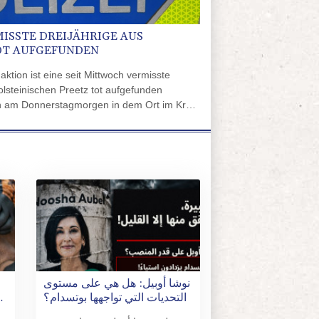
ISSTE DREIJÄHRIGE AUS
OT AUFGEFUNDEN
tion ist eine seit Mittwoch vermisste
lsteinischen Preetz tot aufgefunden
en am Donnerstagmorgen in dem Ort im Kreis
 dem es sich mit großer Wahrscheinlichkeit um
andelt, wie die Polizei in Kiel mitteilte.
نوشا أوبيل: هل هي على مستوى
n
التحديات التي تواجهها بوتسدام؟