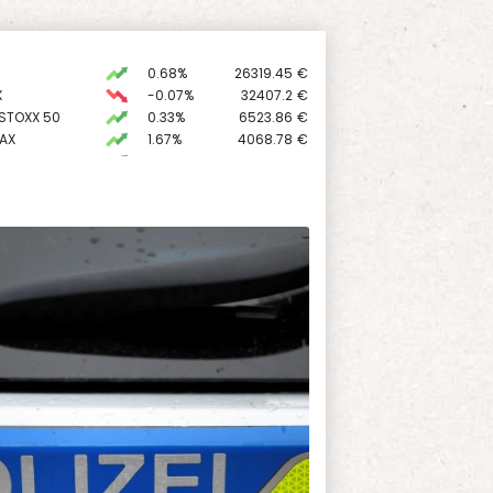
0.68%
26319.45
€
X
-0.07%
32407.2
€
 STOXX 50
0.33%
6523.86
€
AX
1.67%
4068.78
€
0.51%
18659.63
€
preis
2.28%
4399.7
$
USD
0.32%
1.1562
$