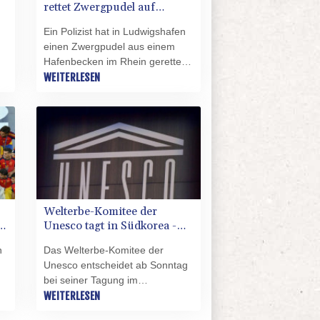
rettet Zwergpudel auf
konkurrieren.
Hafenbecken in Rheinland-
Ein Polizist hat in Ludwigshafen
Pfalz
einen Zwergpudel aus einem
Hafenbecken im Rhein gerettet.
Wie die örtliche Polizei mitteilte,
WEITERLESEN
war der Besitzer zweier
Zwergpudel am Dienstag in der
rheinland-pfälzischen Stadt
spazieren, als sich einer der
Hunde los riss und davon lief.
Mehrere Polizisten suchten
daraufhin nach dem
ausgebüxten Hund.
Welterbe-Komitee der
r
Unesco tagt in Südkorea -
Waldsiedlung Zehlendorf
n
Das Welterbe-Komitee der
nominiert
Unesco entscheidet ab Sonntag
bei seiner Tagung im
südkoreanischen Busan unter
WEITERLESEN
anderem über die Aufnahme der