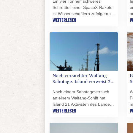
Ein vier Tonnen schweres
I
eingeschlagen
g
Schrottteil einer SpaceX-Rakete
e
ist Wissenschaftlern zufolge auf
a
dem Mond eingeschlagen. Die in
WEITERLESEN
D
W
Chile ansässige Europäische
e
Südsternwarte (ESO) teilte am
d
Mittwoch mit, dass sie mit Hilfe
g
ihres hochentwickelten Very
e
Large Telescope (VLT)
i
entsprechende "Spektrallinien"
A
entdeckt habe. Der Aufprall habe
g
sich genau so ereignet wie
n
Nach versuchter Walfang-
B
erwartet.
v
Sabotage: Island verweist 21
S
l
Aktivisten des Landes
P
d
Nach einem Sabotageversuch
W
a
an einem Walfang-Schiff hat
P
Island 21 Aktivisten des Landes
m
verwiesen. Alle Crewmitglieder
WEITERLESEN
s
W
des beschlagnahmten Schiffs
s
"Bandero" seien ausgewiesen
S
und mit einem mindestens
w