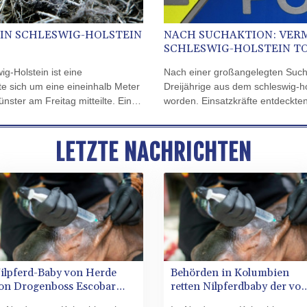
IN SCHLESWIG-HOLSTEIN
NACH SUCHAKTION: VERM
SCHLESWIG-HOLSTEIN T
g-Holstein ist eine
Nach einer großangelegten Suchak
e sich um eine eineinhalb Meter
Dreijährige aus dem schleswig-ho
nster am Freitag mitteilte. Ein
worden. Einsatzkräfte entdeckt
 die Polizei auf eine größere
Plön ein lebloses Kleinkind, bei
 heimisch vorkam. Polizisten
das gesuchte autistische Mädchen h
LETZTE NACHRICHTEN
fer und konnten es einfangen.
ilpferd-Baby von Herde
Behörden in Kolumbien
on Drogenboss Escobar
retten Nilpferdbaby der vo
rst gerettet und dann doch
Drogenboss Escobar