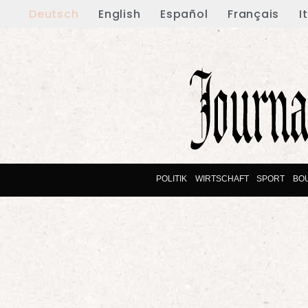
Deutsch
English
Español
Français
I
POLITIK
WIRTSCHAFT
SPORT
BO