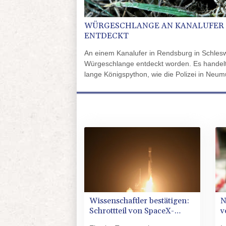
WÜRGESCHLANGE AN KANALUFER 
ENTDECKT
An einem Kanalufer in Rendsburg in Schleswi
Würgeschlange entdeckt worden. Es handelt
lange Königspython, wie die Polizei in Neumü
Spaziergänger hatte demnach am Donnerstag
Schlange aufmerksam gemacht, die ihm nicht
fanden das Tier dann tatsächlich am Kanalu
Wissenschaftler bestätigen:
N
Schrottteil von SpaceX-
v
Rakete auf Mond
e