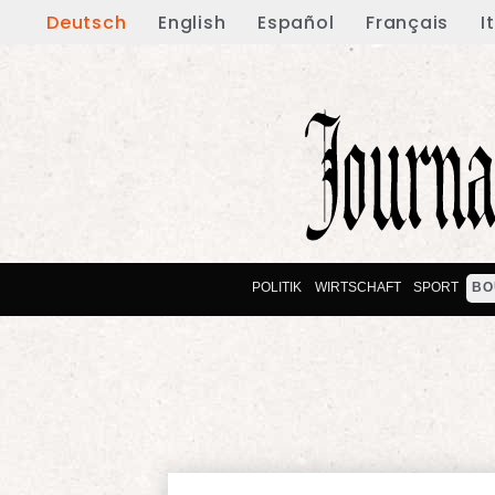
Deutsch
English
Español
Français
I
POLITIK
WIRTSCHAFT
SPORT
BO