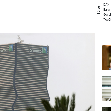
DAX
Börse
Euro
Gold
TecD
SDAX
MDA
EUR/