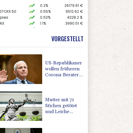
0.2%
26179.61
€
 STOXX 50
0.55%
6512.62
€
preis
0.53%
4328.2
$
AX
1.1%
3990.51
€
0.08%
18569.25
€
X
0.01%
32431.12
€
VORGESTELLT
USD
-0.15%
1.1538
$
US-Republikaner
wollen früheren
Corona-Berater
Fauci vor Gericht
stellen lassen
Mutter mit 71
Stichen getötet
und Leiche
zerstückelt:
Mann muss in
Psychiatrie