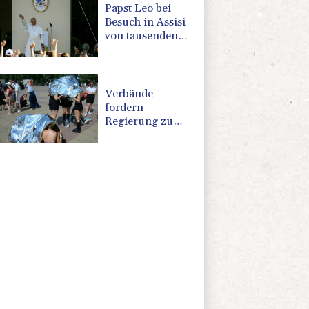
Papst Leo bei
Besuch in Assisi
von tausenden
jungen
Menschen
begeistert
empfangen
Verbände
fordern
Regierung zu
Einberufung von
Hitzegipfel auf