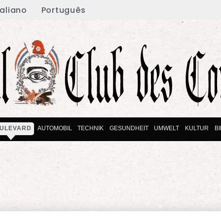
taliano
Português
ULEVARD
AUTOMOBIL
TECHNIK
GESUNDHEIT
UMWELT
KULTUR
B