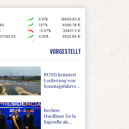
0.51%
18659.63
€
AX
1.67%
4068.78
€
X
-0.07%
32407.2
€
 STOXX 50
0.33%
6523.86
€
0.68%
26319.45
€
preis
2.28%
4399.7
$
VORGESTELLT
USD
0.32%
1.1562
$
BUND kritisiert
Lockerung von
Sonntagsfahrverbot
für Lkw - BDI
begrüßt es
Rechter
Hardliner De la
Espriella als
Kolumbiens