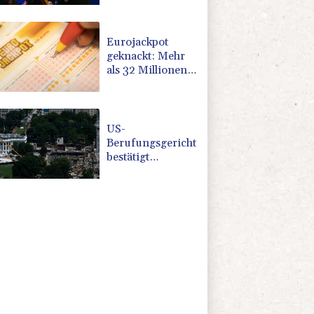
Präsident
vereidigt
Eurojackpot
geknackt: Mehr
als 32 Millionen
Euro gehen nach
Nordrhein-
Westfalen
US-
Berufungsgericht
bestätigt
Aussetzung von
Trumps
umstrittenen
Ballsaal-Plänen