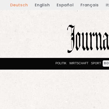
Deutsch
English
Español
Français
I
POLITIK
WIRTSCHAFT
SPORT
BO