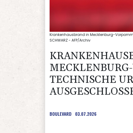
Krankenhausbrand in Mecklenburg-Vorpommer
SCHWARZ - AFP/Archiv
KRANKENHAUSB
MECKLENBURG
TECHNISCHE U
AUSGESCHLOSS
BOULEVARD
03.07.2026