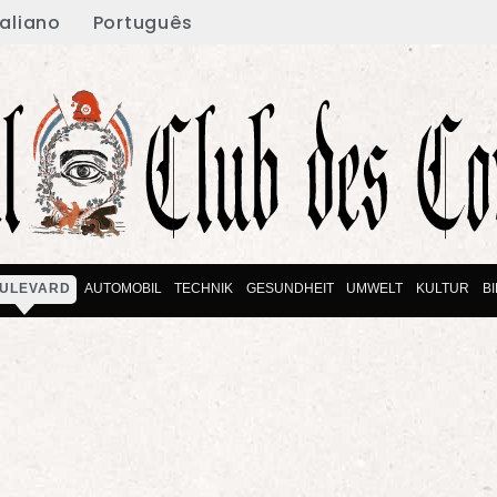
taliano
Português
ULEVARD
AUTOMOBIL
TECHNIK
GESUNDHEIT
UMWELT
KULTUR
B