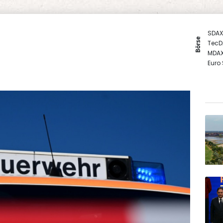
SDAX
Börse
TecD
MDA
Euro
DAX
Gold
EUR/