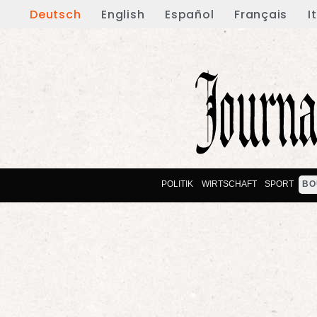
Deutsch
English
Español
Français
I
POLITIK
WIRTSCHAFT
SPORT
BO