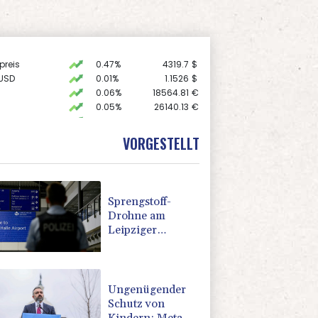
preis
0.47%
4319.7
$
USD
0.01%
1.1526
$
0.06%
18564.81
€
0.05%
26140.13
€
X
0.01%
32431.12
€
 STOXX 50
0.39%
6502.56
€
VORGESTELLT
AX
1.36%
4000.99
€
Sprengstoff-
Drohne am
Leipziger
Flughafen:
Bundesanwaltschaft
übernimmt
Ermittlungen
Ungenügender
Schutz von