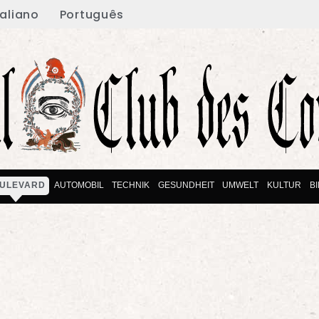
taliano
Português
ULEVARD
AUTOMOBIL
TECHNIK
GESUNDHEIT
UMWELT
KULTUR
B