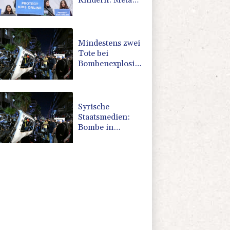
Kindern: Meta
muss in USA 567
Millionen Dollar
zahlen
Mindestens zwei
Tote bei
Bombenexplosion
in Kleinbus nahe
Damaskus
Syrische
Staatsmedien:
Bombe in
Kleinbus nahe
Damaskus
explodiert