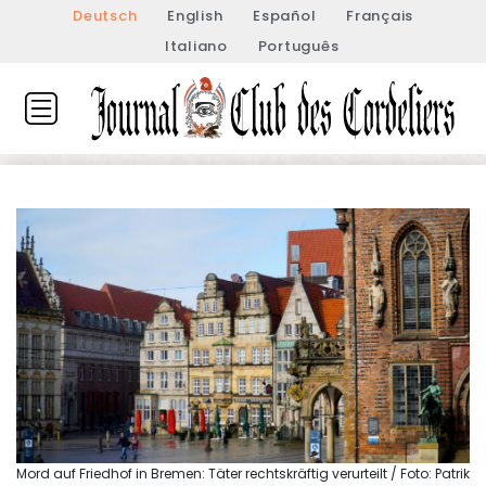
Deutsch
English
Español
Français
Italiano
Português
Mord auf Friedhof in Bremen: Täter rechtskräftig verurteilt / Foto: Patrik