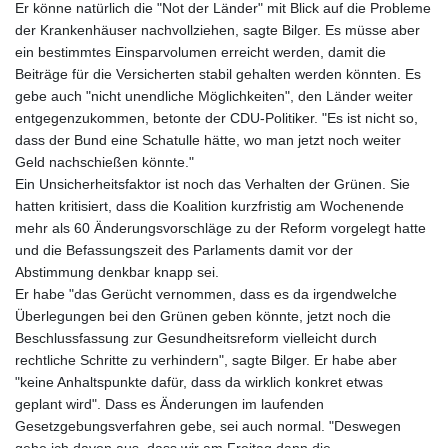
Er könne natürlich die "Not der Länder" mit Blick auf die Probleme
der Krankenhäuser nachvollziehen, sagte Bilger. Es müsse aber
ein bestimmtes Einsparvolumen erreicht werden, damit die
Beiträge für die Versicherten stabil gehalten werden könnten. Es
gebe auch "nicht unendliche Möglichkeiten", den Länder weiter
entgegenzukommen, betonte der CDU-Politiker. "Es ist nicht so,
dass der Bund eine Schatulle hätte, wo man jetzt noch weiter
Geld nachschießen könnte."
Ein Unsicherheitsfaktor ist noch das Verhalten der Grünen. Sie
hatten kritisiert, dass die Koalition kurzfristig am Wochenende
mehr als 60 Änderungsvorschläge zu der Reform vorgelegt hatte
und die Befassungszeit des Parlaments damit vor der
Abstimmung denkbar knapp sei.
Er habe "das Gerücht vernommen, dass es da irgendwelche
Überlegungen bei den Grünen geben könnte, jetzt noch die
Beschlussfassung zur Gesundheitsreform vielleicht durch
rechtliche Schritte zu verhindern", sagte Bilger. Er habe aber
"keine Anhaltspunkte dafür, dass da wirklich konkret etwas
geplant wird". Dass es Änderungen im laufenden
Gesetzgebungsverfahren gebe, sei auch normal. "Deswegen
gehe ich davon aus, dass wir am Freitag dann die