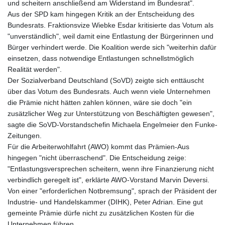
und scheitern anschließend am Widerstand im Bundesrat".
Aus der SPD kam hingegen Kritik an der Entscheidung des
Bundesrats. Fraktionsvize Wiebke Esdar kritisierte das Votum als
"unverständlich", weil damit eine Entlastung der Bürgerinnen und
Bürger verhindert werde. Die Koalition werde sich "weiterhin dafür
einsetzen, dass notwendige Entlastungen schnellstmöglich
Realität werden".
Der Sozialverband Deutschland (SoVD) zeigte sich enttäuscht
über das Votum des Bundesrats. Auch wenn viele Unternehmen
die Prämie nicht hätten zahlen können, wäre sie doch "ein
zusätzlicher Weg zur Unterstützung von Beschäftigten gewesen",
sagte die SoVD-Vorstandschefin Michaela Engelmeier den Funke-
Zeitungen.
Für die Arbeiterwohlfahrt (AWO) kommt das Prämien-Aus
hingegen "nicht überraschend". Die Entscheidung zeige:
"Entlastungsversprechen scheitern, wenn ihre Finanzierung nicht
verbindlich geregelt ist", erklärte AWO-Vorstand Marvin Deversi.
Von einer "erforderlichen Notbremsung", sprach der Präsident der
Industrie- und Handelskammer (DIHK), Peter Adrian. Eine gut
gemeinte Prämie dürfe nicht zu zusätzlichen Kosten für die
Unternehmen führen.