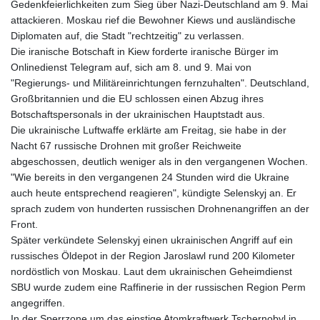
Gedenkfeierlichkeiten zum Sieg über Nazi-Deutschland am 9. Mai
attackieren. Moskau rief die Bewohner Kiews und ausländische
Diplomaten auf, die Stadt "rechtzeitig" zu verlassen.
Die iranische Botschaft in Kiew forderte iranische Bürger im
Onlinedienst Telegram auf, sich am 8. und 9. Mai von
"Regierungs- und Militäreinrichtungen fernzuhalten". Deutschland,
Großbritannien und die EU schlossen einen Abzug ihres
Botschaftspersonals in der ukrainischen Hauptstadt aus.
Die ukrainische Luftwaffe erklärte am Freitag, sie habe in der
Nacht 67 russische Drohnen mit großer Reichweite
abgeschossen, deutlich weniger als in den vergangenen Wochen.
"Wie bereits in den vergangenen 24 Stunden wird die Ukraine
auch heute entsprechend reagieren", kündigte Selenskyj an. Er
sprach zudem von hunderten russischen Drohnenangriffen an der
Front.
Später verkündete Selenskyj einen ukrainischen Angriff auf ein
russisches Öldepot in der Region Jaroslawl rund 200 Kilometer
nordöstlich von Moskau. Laut dem ukrainischen Geheimdienst
SBU wurde zudem eine Raffinerie in der russischen Region Perm
angegriffen.
In der Sperrzone um das einstige Atomkraftwerk Tschernobyl in