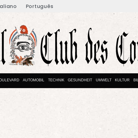
taliano
Português
OULEVARD
AUTOMOBIL
TECHNIK
GESUNDHEIT
UMWELT
KULTUR
B