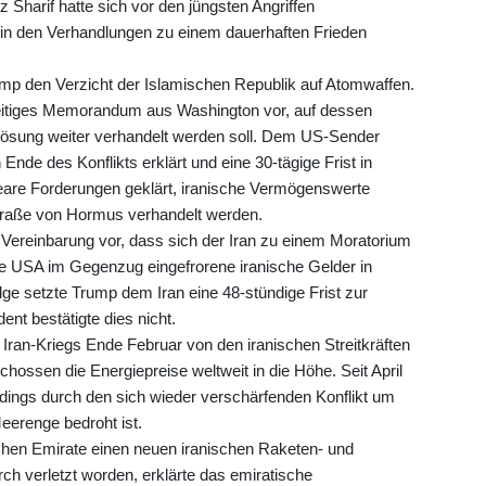
Sharif hatte sich vor den jüngsten Angriffen
k in den Verhandlungen zu einem dauerhaften Frieden
ump den Verzicht der Islamischen Republik auf Atomwaffen.
nseitiges Memorandum aus Washington vor, auf dessen
ösung weiter verhandelt werden soll. Dem US-Sender
de des Konflikts erklärt und eine 30-tägige Frist in
are Forderungen geklärt, iranische Vermögenswerte
Straße von Hormus verhandelt werden.
 Vereinbarung vor, dass sich der Iran zu einem Moratorium
die USA im Gegenzug eingefrorene iranische Gelder in
lge setzte Trump dem Iran eine 48-stündige Frist zur
nt bestätigte dies nicht.
ran-Kriegs Ende Februar von den iranischen Streitkräften
hossen die Energiepreise weltweit in die Höhe. Seit April
lerdings durch den sich wieder verschärfenden Konflikt um
eerenge bedroht ist.
ischen Emirate einen neuen iranischen Raketen- und
ch verletzt worden, erklärte das emiratische