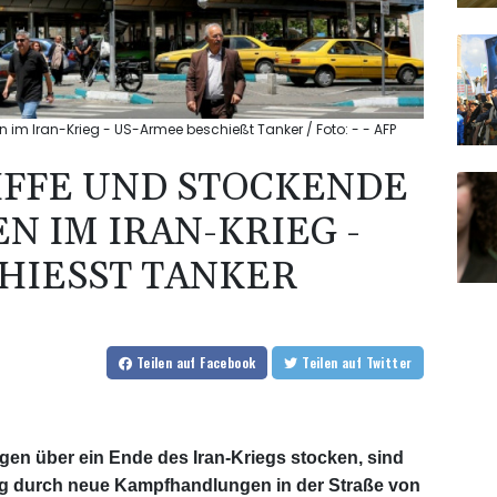
 im Iran-Krieg - US-Armee beschießt Tanker / Foto: - - AFP
IFFE UND STOCKENDE
 IM IRAN-KRIEG -
HIESST TANKER
Teilen
auf Facebook
Teilen
auf Twitter
n über ein Ende des Iran-Kriegs stocken, sind
ng durch neue Kampfhandlungen in der Straße von