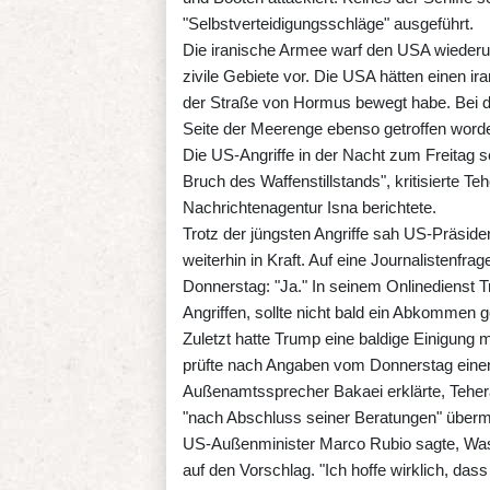
"Selbstverteidigungsschläge" ausgeführt.
Die iranische Armee warf den USA wiederu
zivile Gebiete vor. Die USA hätten einen i
der Straße von Hormus bewegt habe. Bei de
Seite der Meerenge ebenso getroffen word
Die US-Angriffe in der Nacht zum Freitag s
Bruch des Waffenstillstands", kritisierte 
Nachrichtenagentur Isna berichtete.
Trotz der jüngsten Angriffe sah US-Präsid
weiterhin in Kraft. Auf eine Journalistenfr
Donnerstag: "Ja." In seinem Onlinedienst T
Angriffen, sollte nicht bald ein Abkommen
Zuletzt hatte Trump eine baldige Einigung m
prüfte nach Angaben vom Donnerstag eine
Außenamtssprecher Bakaei erklärte, Teher
"nach Abschluss seiner Beratungen" übermi
US-Außenminister Marco Rubio sagte, Washi
auf den Vorschlag. "Ich hoffe wirklich, das