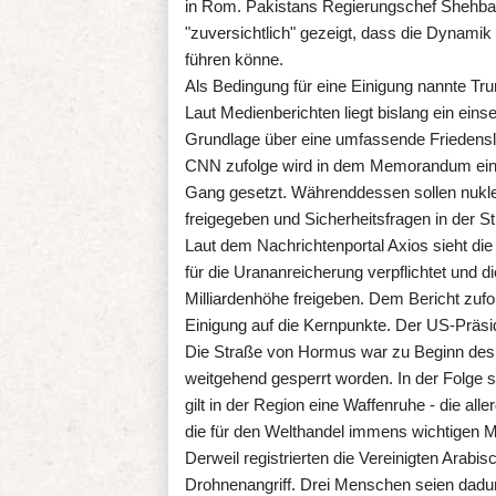
in Rom. Pakistans Regierungschef Shehbaz 
"zuversichtlich" gezeigt, dass die Dynami
führen könne.
Als Bedingung für eine Einigung nannte Tr
Laut Medienberichten liegt bislang ein ei
Grundlage über eine umfassende Friedensl
CNN zufolge wird in dem Memorandum ein En
Gang gesetzt. Währenddessen sollen nukle
freigegeben und Sicherheitsfragen in der 
Laut dem Nachrichtenportal Axios sieht die
für die Urananreicherung verpflichtet und 
Milliardenhöhe freigeben. Dem Bericht zufo
Einigung auf die Kernpunkte. Der US-Präside
Die Straße von Hormus war zu Beginn des I
weitgehend gesperrt worden. In der Folge sc
gilt in der Region eine Waffenruhe - die al
die für den Welthandel immens wichtigen M
Derweil registrierten die Vereinigten Arab
Drohnenangriff. Drei Menschen seien dadur