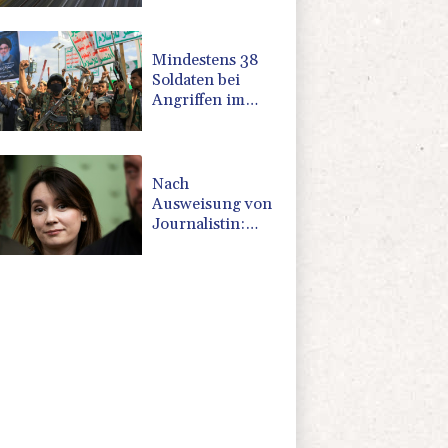
Mindestens 38
Soldaten bei
Angriffen im
Jemen getötet -
Huthis
reklamieren
Attacke
Nach
Ausweisung von
Journalistin:
Russland wirft
Frankreich
"politische
Verfolgung" vor