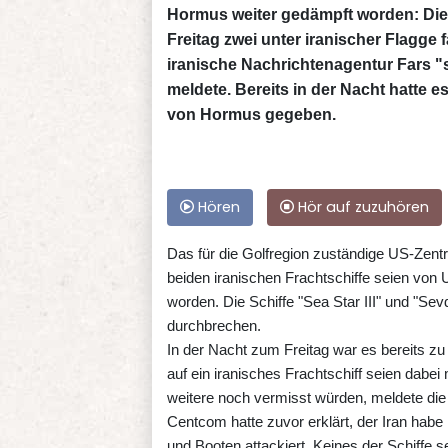
Hormus weiter gedämpft worden: Di
Freitag zwei unter iranischer Flagge
iranische Nachrichtenagentur Fars 
meldete. Bereits in der Nacht hatte
von Hormus gegeben.
Hören
Hör auf zuzuhören
Das für die Golfregion zuständige US-Zent
beiden iranischen Frachtschiffe seien von
worden. Die Schiffe "Sea Star III" und "Se
durchbrechen.
In der Nacht zum Freitag war es bereits 
auf ein iranisches Frachtschiff seien dabe
weitere noch vermisst würden, meldete die
Centcom hatte zuvor erklärt, der Iran habe
und Booten attackiert. Keines der Schiffe s