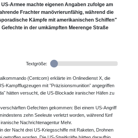
e US-Armee machte eigenen Angaben zufolge am
 fahrende Frachter manövrierunfähig, während die
"sporadische Kämpfe mit amerikanischen Schiffen"
 es Gefechte in der umkämpften Meerenge Straße
Textgröße:
ralkommando (Centcom) erklärte im Onlinedienst X, die
 US-Kampfflugzeugen mit "Präzisionsmunition" angegriffen
vda" hätten versucht, die US-Blockade iranischer Häfen zu
zu verschärften Gefechten gekommen: Bei einem US-Angriff
i mindestens zehn Seeleute verletzt worden, während fünf
 iranische Nachrichtenagentur Mehr.
 in der Nacht drei US-Kriegsschiffe mit Raketen, Drohnen
ei getroffen worden. Die US-Streitkräfte hätten daraufhin