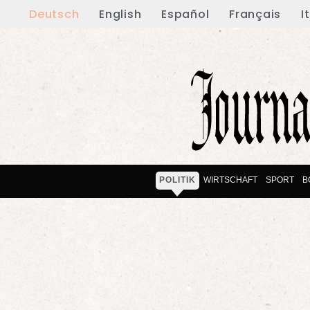
Deutsch
English
Español
Français
I
POLITIK
WIRTSCHAFT
SPORT
B