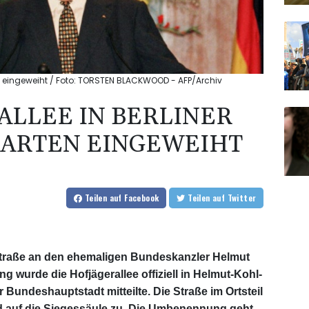
ten eingeweiht / Foto: TORSTEN BLACKWOOD - AFP/Archiv
LLEE IN BERLINER
GARTEN EINGEWEIHT
Teilen
auf Facebook
Teilen
auf Twitter
e Straße an den ehemaligen Bundeskanzler Helmut
ng wurde die Hofjägerallee offiziell in Helmut-Kohl-
 Bundeshauptstadt mitteilte. Die Straße im Ortsteil
 auf die Siegessäule zu. Die Umbenennung geht