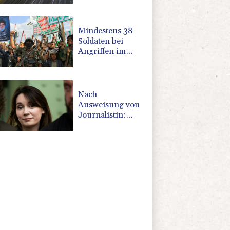
Mindestens 38
Soldaten bei
Angriffen im
Jemen getötet -
Huthis
reklamieren
Attacke
Nach
Ausweisung von
Journalistin:
Russland wirft
Frankreich
"politische
Verfolgung" vor