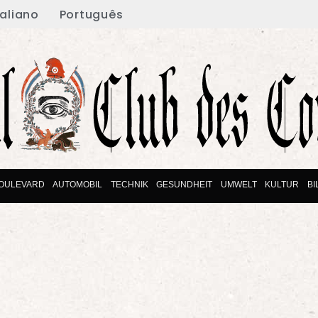
taliano
Português
OULEVARD
AUTOMOBIL
TECHNIK
GESUNDHEIT
UMWELT
KULTUR
B