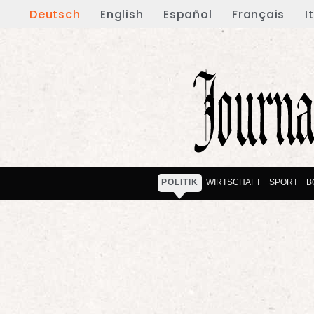
Deutsch
English
Español
Français
I
POLITIK
WIRTSCHAFT
SPORT
B