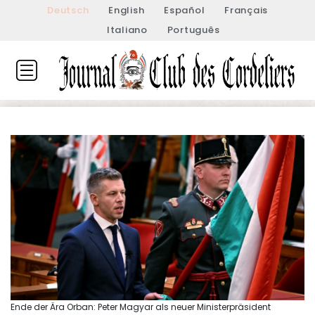
Deutsch
English
Español
Français
Italiano
Português
Ende der Ära Orban: Peter Magyar als neuer Ministerpräsident