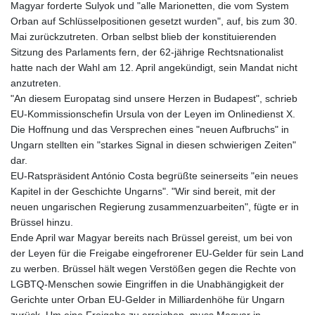
Magyar forderte Sulyok und "alle Marionetten, die vom System
Orban auf Schlüsselpositionen gesetzt wurden", auf, bis zum 30.
Mai zurückzutreten. Orban selbst blieb der konstituierenden
Sitzung des Parlaments fern, der 62-jährige Rechtsnationalist
hatte nach der Wahl am 12. April angekündigt, sein Mandat nicht
anzutreten.
"An diesem Europatag sind unsere Herzen in Budapest", schrieb
EU-Kommissionschefin Ursula von der Leyen im Onlinedienst X.
Die Hoffnung und das Versprechen eines "neuen Aufbruchs" in
Ungarn stellten ein "starkes Signal in diesen schwierigen Zeiten"
dar.
EU-Ratspräsident António Costa begrüßte seinerseits "ein neues
Kapitel in der Geschichte Ungarns". "Wir sind bereit, mit der
neuen ungarischen Regierung zusammenzuarbeiten", fügte er in
Brüssel hinzu.
Ende April war Magyar bereits nach Brüssel gereist, um bei von
der Leyen für die Freigabe eingefrorener EU-Gelder für sein Land
zu werben. Brüssel hält wegen Verstößen gegen die Rechte von
LGBTQ-Menschen sowie Eingriffen in die Unabhängigkeit der
Gerichte unter Orban EU-Gelder in Milliardenhöhe für Ungarn
zurück. Um eine Freigabe zu erreichen, muss Magyar in