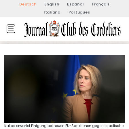
Deutsch
English
Español
Français
Italiano
Português
Kallas erwartet Einigung bei neuen EU-Sanktionen gegen israelische