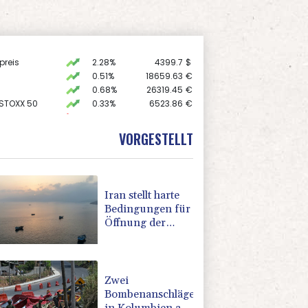
preis
2.28%
4399.7
$
0.51%
18659.63
€
0.68%
26319.45
€
 STOXX 50
0.33%
6523.86
€
X
-0.07%
32407.2
€
AX
1.67%
4068.78
€
VORGESTELLT
USD
0.32%
1.1562
$
Iran stellt harte
Bedingungen für
Öffnung der
Straße von
Hormus
Zwei
Bombenanschläge