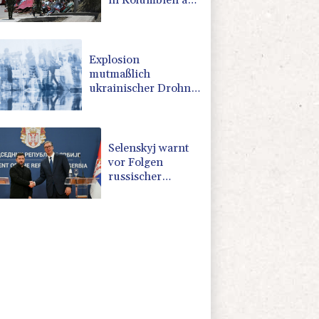
in Kolumbien an
erstem Tag im
Amt des neuen
Präsidenten
Espriella
Explosion
mutmaßlich
ukrainischer Drohne
in Bulgarien löst
diplomatische
Verstimmung aus
Selenskyj warnt
vor Folgen
russischer
Angriffe - Vucic
für Integrität der
Ukraine