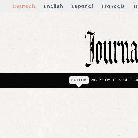
Deutsch
English
Español
Français
I
POLITIK
WIRTSCHAFT
SPORT
B