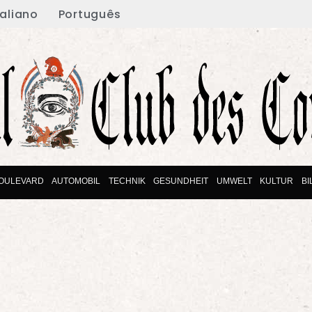
taliano
Português
OULEVARD
AUTOMOBIL
TECHNIK
GESUNDHEIT
UMWELT
KULTUR
B